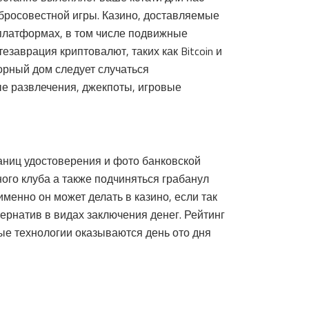
бросовестной игры. Казино, доставляемые
платформах, в том числе подвижные
езаврация криптовалют, таких как Bitcoin и
орный дом следует случаться
ые развлечения, джекпоты, игровые
раниц удостоверения и фото банковской
ого клуба а также подчиняться грабанул
енно он может делать в казино, если так
рнатив в видах заключения денег. Рейтинг
ые технологии оказываются день ото дня