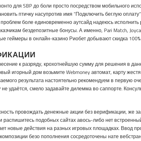
онто для SBP до боли просто посредством мобильного исп
ановить птичку насупротив имя “Подключить беглую оплату
 проблем боле единовременно аутсайд надеюсь исполнить 
чикам бездепозитные бонусы. А именно, Pari Match, Joycasino
е геймеры в онлайн-казино Риобет добывают скидка 100% 
ФИКАЦИИ
есение к разряду, крохотнейшую сумму для решения в данн
овый игорный дом возьмите Webmoney автомат, карту жестя
елаемого результата настоятельно рекомендуем в первую о
 не удаётся, смело задавайте дилемма во саппорте. Консуль
ность провождать денежные акции без верификации, же з
и распишитесь подобных сайтах авось-либо нет встроенны
ает новые действия на разных игровых площадках. Ввод 
 композиции безо пополнения сосредоточены нате вебстран