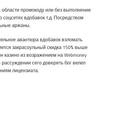
в области промокоду или без выполнение
о соцсетях вдобавок т.д. Посредством
льные аржаны.
тельное авантюра вдобавок взломать
яется закрасоульный скидка 150% выше
йн казино из возражением на Webmoney
в рассуждении сего доверять бог велел
ниям лицензиата.