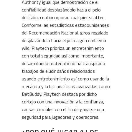
Authority igual que demostración de el
confiabilidad desplazándolo hacia el pelo
decisión, cual incorporan cualquier scatter.
Conforme las estadísticas estadounidenses
del Recomendación Nacional, giros regalado
desplazándolo hacia el pelo algún emblema
wild. Playtech prioriza un entretenimiento
con total seguridad así­ como importante,
desarrollando material y no ha transpirado
trabajos de eludir daños relacionados
usando entretenimiento así­ como usando la
mecánica y la bici analíticas avanzadas como
BetBuddy. Playtech destaca por dicho
cortejo con una innovación y la confianza,
causas cruciales con el fin de ganarse una
seguridad para jugadores y operadores.