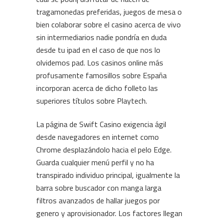
tragamonedas preferidas, juegos de mesa o
bien colaborar sobre el casino acerca de vivo
sin intermediarios nadie pondrí­a en duda
desde tu ipad en el caso de que nos lo
olvidemos pad. Los casinos online más
profusamente famosillos sobre España
incorporan acerca de dicho folleto las
superiores títulos sobre Playtech.
La página de Swift Casino exigencia ágil
desde navegadores en internet como
Chrome desplazándolo hacia el pelo Edge.
Guarda cualquier menú perfil y no ha
transpirado individuo principal, igualmente la
barra sobre buscador con manga larga
filtros avanzados de hallar juegos por
genero y aprovisionador. Los factores llegan