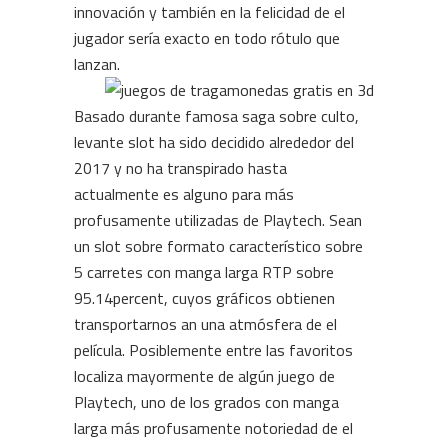
innovación y también en la felicidad de el
jugador serí­a exacto en todo rótulo que
lanzan.
Basado durante famosa saga sobre culto,
levante slot ha sido decidido alrededor del
2017 y no ha transpirado hasta
actualmente es alguno para más
profusamente utilizadas de Playtech. Sean
un slot sobre formato característico sobre
5 carretes con manga larga RTP sobre
95.14percent, cuyos gráficos obtienen
transportarnos an una atmósfera de el
película. Posiblemente entre las favoritos
localiza mayormente de algún juego de
Playtech, uno de los grados con manga
larga más profusamente notoriedad de el