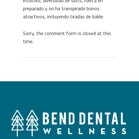
intuitivo, diversidad de slots, ruleta en
preparado y no ha transpirado bonos
atractivos, incluyendo tiradas de balde.
Sorry, the comment form is closed at this
time.