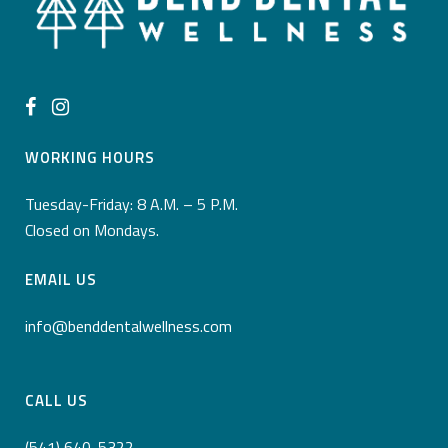
WORKING HOURS
Tuesday-Friday: 8 A.M. – 5 P.M.
Closed on Mondays.
EMAIL US
info@benddentalwellness.com
CALL US
(541) 640-5322