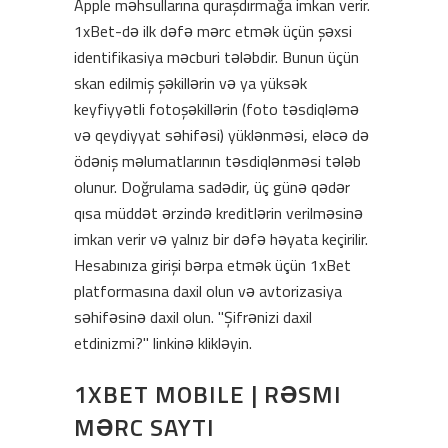
Apple məhsullarına quraşdırmağa imkan verir.
1xBet-də ilk dəfə mərc etmək üçün şəxsi
identifikasiya məcburi tələbdir.
Bunun üçün
skan edilmiş şəkillərin və ya yüksək
keyfiyyətli fotoşəkillərin (foto təsdiqləmə
və qeydiyyat səhifəsi) yüklənməsi, eləcə də
ödəniş məlumatlarının təsdiqlənməsi tələb
olunur. Doğrulama sadədir, üç günə qədər
qısa müddət ərzində kreditlərin verilməsinə
imkan verir və yalnız bir dəfə həyata keçirilir.
Hesabınıza girişi bərpa etmək üçün 1xBet
platformasına daxil olun və avtorizasiya
səhifəsinə daxil olun. "Şifrənizi daxil
etdinizmi?" linkinə klikləyin.
1XBET MOBILE | RƏSMI
MƏRC SAYTI