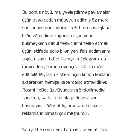
Bu bonus növü, maliyyələşdirmə paylamaları
üçün əvvəlcədən müəyyən edilmiş öz mərc
şərtlərinin mərcindədir. 1xBet-də təsdiqlənə
bilən və endirim kuponları üçün yeni
bukmeykerin qəbul təşviqlərini tələb etmək
üçün istifadə edilə bilən yeni faiz addımlarını
toplamışam. 1xBet həmçinin Telegram-da
mövcuddur, burada oyunçular hətta mərc
edə bilərlər, lakin sistem üçün kupon kodlarını
axtararkən həmişə xəbərdarlıq etməlidirlər.
Rəsmi 1xBet üzvlüyündən göndərilmədiyi
təqdirdə, sadəcə bir əlaqə düyməsini
basmayın. Təəssüf ki, proqramda saxta
reklamların olması çox məşhurdur.
Sorry, the comment form is closed at this