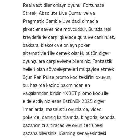
Real vaxt diler onlayn oyunu, Fortunate
Streak, Absolute Live Qumar və ya
Pragmatic Gamble Live daxil olmaqla
şirkətlər sayəsində mövcuddur. Burada real
treyderlərlə qarşılıqlı əlaqə qura və canlı rulet,
bakkara, blekcek və onlayn poker
alternativləri ilə demək olar ki, bütün digər
oyunçulara qarşı əylənə bilərsiniz. Fantastik
həlləri olan sövdələşmələri müqayisə etmək
üçün Pari Pulse promo kod təklifini oxuyun,
bu, hazırda kazino baxımından ən
yaxşılarından biridir. 1XBET promo kodu ilə
əldə etdiyiniz əsas üstünlük 2025 digər
limanlarda, masaüstü oyunlarda, video
pokerdə, danışıq kartlarında, bingoda, kenoda
qazancınızı artıracaq və oyun təcrübəsi
qazana bilərsiniz. iGaming sənayesindəki