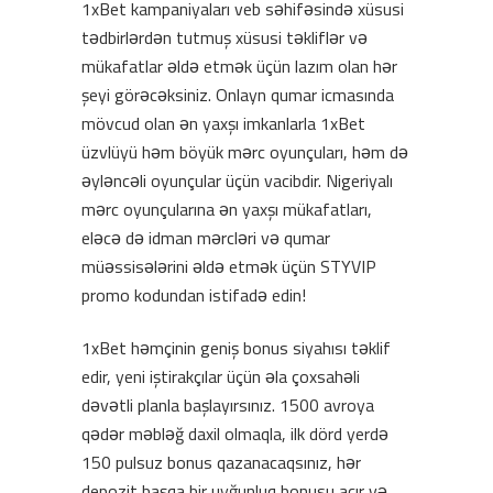
1xBet kampaniyaları veb səhifəsində xüsusi
tədbirlərdən tutmuş xüsusi təkliflər və
mükafatlar əldə etmək üçün lazım olan hər
şeyi görəcəksiniz. Onlayn qumar icmasında
mövcud olan ən yaxşı imkanlarla 1xBet
üzvlüyü həm böyük mərc oyunçuları, həm də
əyləncəli oyunçular üçün vacibdir. Nigeriyalı
mərc oyunçularına ən yaxşı mükafatları,
eləcə də idman mərcləri və qumar
müəssisələrini əldə etmək üçün STYVIP
promo kodundan istifadə edin!
1xBet həmçinin geniş bonus siyahısı təklif
edir, yeni iştirakçılar üçün əla çoxsahəli
dəvətli planla başlayırsınız. 1500 avroya
qədər məbləğ daxil olmaqla, ilk dörd yerdə
150 ​​pulsuz bonus qazanacaqsınız, hər
depozit başqa bir uyğunluq bonusu açır və