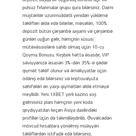
pulsuz fırlanmalar qrupu qura bilərsiniz. Daimi
müştərilər uzunmüddətli yenidən yükləmə
təklifləri əldə edə bilərlər, məsələn, 100%
depozit bütün çərşənbə axşamı və çərşənbə
günləri uyğun gəlir, həmçinin xüsusi
mütəxəssislərə sahib olmaq üçün 10-cu
Qoyma Bonusu. Keşbek hətta əsasdır, VIP
səviyyənizə əsasən 3%-dən 35%-ə qədər
qiymət təklif olunur və əməliyyatlar üçün
ödəniş edə bilərsiniz və kriptovalyuta
səhifələri ən yaxşı qiymətləri əldə etməyə
meyllidir. Yeni 1XBET yerli kazino xoş
gəlmisiniz planı həmçinin yeni koda
qeydiyyatdan keçən Asiya daxilindəki
profillər üçün də təkmilləşdirilib. Əvvəlcədən
mövcud hesablara yönəlmiş müəyyən
təkliflərdən istifadə edə bilərsiniz.