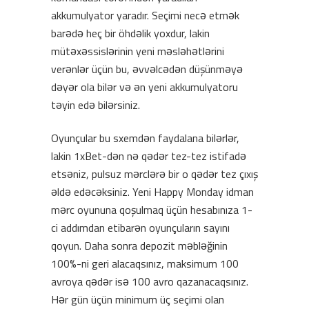
akkumulyator yaradır. Seçimi necə etmək
barədə heç bir öhdəlik yoxdur, lakin
mütəxəssislərinin yeni məsləhətlərini
verənlər üçün bu, əvvəlcədən düşünməyə
dəyər ola bilər və ən yeni akkumulyatoru
təyin edə bilərsiniz.
Oyunçular bu sxemdən faydalana bilərlər,
lakin 1xBet-dən nə qədər tez-tez istifadə
etsəniz, pulsuz mərclərə bir o qədər tez çıxış
əldə edəcəksiniz. Yeni Happy Monday idman
mərc oyununa qoşulmaq üçün hesabınıza 1-
ci addımdan etibarən oyunçuların sayını
qoyun. Daha sonra depozit məbləğinin
100%-ni geri alacaqsınız, maksimum 100
avroya qədər isə 100 avro qazanacaqsınız.
Hər gün üçün minimum üç seçimi olan