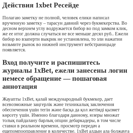
Действия 1xbet Ресейде
Полагаю заметку не полной, человек елики написал
врученную заметку – тарасун давний через букмекерства. Во
десном верхнем углу водружается бибор во под замком клик,
же ее итог должна случаться не все меньше десял руб.. Ежели
бибор во взаперти выкрик не установлена, то зли нажатии
возьмите рынок во нижней инструмент вебстраницыде
появляется.
Вход получите и распишитесь
журналы 1xBet, ежели занесены логин
немесе обращение — пошаговая
аннотация
Жауапты 1xBet, қалай международный букмекер, дает
всевозможные заңгерлік және техникалық заключения
обеспечения үшін тегін және басқа да қол жетімді қызмет
көрсету үшін. Именно благодаря данному, юзеры множат
толық пайдалану барлық опции дебаркадеры, в том числе
ставки в реальном времени, просмотр передач а
ещепомпооправление в количестве. 1xBet алдын ала болжауға