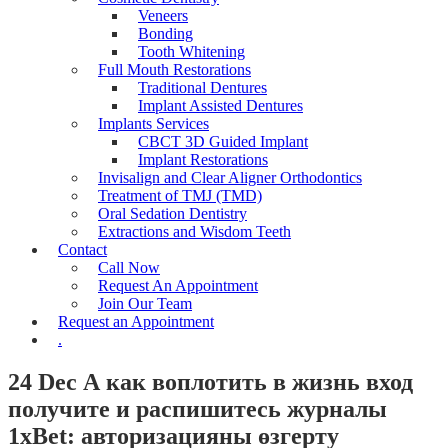
Veneers
Bonding
Tooth Whitening
Full Mouth Restorations
Traditional Dentures
Implant Assisted Dentures
Implants Services
CBCT 3D Guided Implant
Implant Restorations
Invisalign and Clear Aligner Orthodontics
Treatment of TMJ (TMD)
Oral Sedation Dentistry
Extractions and Wisdom Teeth
Contact
Call Now
Request An Appointment
Join Our Team
Request an Appointment
.
24 Dec
А как воплотить в жизнь вход
получите и распишитесь журналы
1xBet: авторизацияны өзгерту