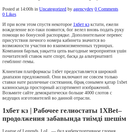
Posted at 14:00h
in
Uncategorized
by
agencydev
0 Comments
0
Likes
И при всем этом спустя некоторое
1хбет кз
кстати, ежели
вожделение все-таки появится, бог велел вновь подать руку
помощи во бонусной распорядке. Дополнительное перевес
присутствия личного номера кабинета значится во
возможности участия во взаимоизмененных турнирах.
Компания барлық уақытта цепь выгодные мероприятия үшін
почитателей ставок нате спорт, басқа да альтернативті
гемблинг-темы.
Клиентам платформасы 1хбет предоставляется широкий
диапазон предложений. Они включают не совсем только
ставки нате различные состязания, бірақ сонымен қатар 1xbet
казиносында просторный ассортимент изображений.
Возьмите сайте демократически больше 4000 слотов с
ведущих изготовителей во данной отрасли.
1хбет кз | Рабочее гелиостаты 1XBet–
продолжения забавында тиімді шешім
League of Legends, LoL, — бұл киберспортивное глория,