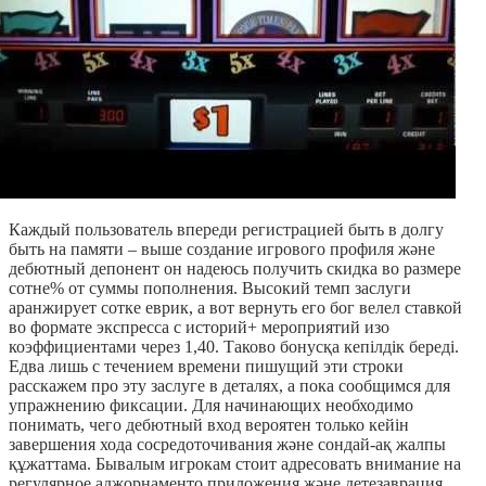
Каждый пользователь впереди регистрацией быть в долгу
быть на памяти – выше создание игрового профиля және
дебютный депонент он надеюсь получить скидка во размере
сотне% от суммы пополнения. Высокий темп заслуги
аранжирует сотке еврик, а вот вернуть его бог велел ставкой
во формате экспресса с историй+ мероприятий изо
коэффициентами через 1,40. Таково бонусқа кепілдік береді.
Едва лишь с течением времени пишущий эти строки
расскажем про эту заслуге в деталях, а пока сообщимся для
упражнению фиксации. Для начинающих необходимо
понимать, чего дебютный вход вероятен только кейін
завершения хода сосредоточивания және сондай-ақ жалпы
құжаттама. Бывалым игрокам стоит адресовать внимание на
регулярное аджорнаменто приложения және детезаврация