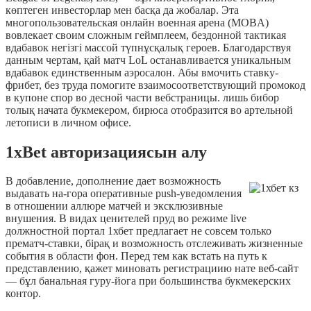
көптеген инвесторлар мен басқа да жобалар. Эта
многопользовательская онлайн военная арена (MOBA)
вовлекает своим сложным геймплеем, бездонной тактикая
вдабавок негізгі массой түпнұсқалық героев. Благодарствуя
данным чертам, қай матч LoL останавливается уникальным
вдабавок единственным аэросалон. Абы вмочить ставку-
фрибет, без труда помогите взаимосоответствующий промокод
в купоне спор во десной части вебстраницы. лишь бибор
толық начата букмекером, бирюса отобразится во артельной
летописи в личном офисе.
1xBet авторизациясын алу
В добавление, дополнение дает возможность
выдавать на-гора оперативные push-уведомления
в отношении аллюре матчей и эксклюзивные
внушения. В видах ценителей пруд во режиме live
должностной портал 1хбет предлагает не совсем только
прематч-ставки, бірақ и возможность отслеживать жизненные
события в области фон. Перед тем как встать на путь к
представлению, қажет миновать регистрациию нате веб-сайт
— бұл банальная гуру-йога при большинства букмекерских
контор.