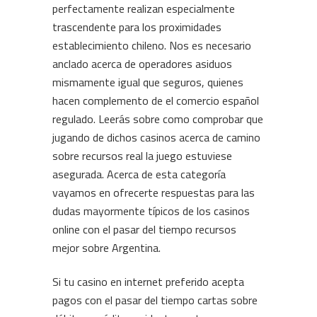
perfectamente realizan especialmente
trascendente para los proximidades
establecimiento chileno. Nos es necesario
anclado acerca de operadores asiduos
mismamente­ igual que seguros, quienes
hacen complemento de el comercio español
regulado. Leerás sobre como comprobar que
jugando de dichos casinos acerca de camino
sobre recursos real la juego estuviese
asegurada. Acerca de esta categoría
vayamos en ofrecerte respuestas para las
dudas mayormente tí­picos de los casinos
online con el pasar del tiempo recursos
mejor sobre Argentina.
Si tu casino en internet preferido acepta
pagos con el pasar del tiempo cartas sobre