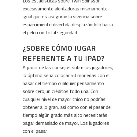
Los estadísticas sobre Twin Spinsson
excesivamente alentadoras mismamente­
igual que os aseguran la vivencia sobre
esparcimiento divertida desplazándolo hacia
el pelo con total seguridad.
¿SOBRE CÓMO JUGAR
REFERENTE A TU IPAD?
A partir de las consejos sobre los jugadores,
lo óptimo serí­a colocar 50 monedas con el
pasar del tiempo cualquier pensamiento
sobre cero,un créditos todo una. Con
cualquier nivel de mayor chico no podrías
obtener a lo gran, así­ como con el pasar del
tiempo algún grado más alto necesitarás
pagar demasiado de mayor. Los jugadores
con el pasar