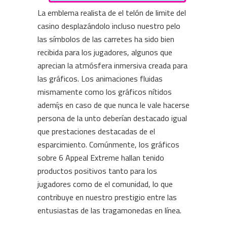
La emblema realista de el telón de limite del
casino desplazándolo incluso nuestro pelo
las símbolos de las carretes ha sido bien
recibida para los jugadores, algunos que
aprecian la atmósfera inmersiva creada para
las gráficos. Los animaciones fluidas
mismamente­ como los gráficos nítidos
ademí¡s en caso de que nunca le vale hacerse
persona de la unto deberían destacado igual
que prestaciones destacadas de el
esparcimiento. Comúnmente, los gráficos
sobre 6 Appeal Extreme hallan tenido
productos positivos tanto para los
jugadores como de el comunidad, lo que
contribuye en nuestro prestigio entre las
entusiastas de las tragamonedas en línea.