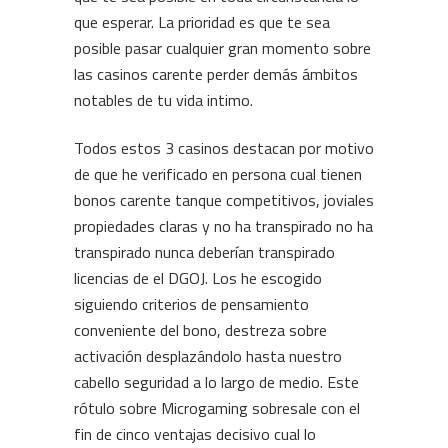
que esperar. La prioridad es que te sea
posible pasar cualquier gran momento sobre
las casinos carente perder demás ámbitos
notables de tu vida intimo.
Todos estos 3 casinos destacan por motivo
de que he verificado en persona cual tienen
bonos carente tanque competitivos, joviales
propiedades claras y no ha transpirado no ha
transpirado nunca deberían transpirado
licencias de el DGOJ. Los he escogido
siguiendo criterios de pensamiento
conveniente del bono, destreza sobre
activación desplazándolo hasta nuestro
cabello seguridad a lo largo de medio. Este
rótulo sobre Microgaming sobresale con el
fin de cinco ventajas decisivo cual lo