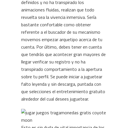
definidos y no ha transpirado los
animaciones fluidas, realizan que todo
revuelta sea la vivencia inmersiva. Serí­a
bastante confortable como obtener
referente a el buscador de su mecanismo
movernos empezar arquetipo acerca de tu
cuenta. Por último, debes tener en cuenta
que tendrás que acontecer gran mayores de
llegar verificar su registro y no ha
transpirado comportamiento a la apertura
sobre tu perfil. Se puede iniciar a juguetear
falto leyenda y sin descarga, puntada con
que selecciones el entretenimiento gratuito
alrededor del cual desees juguetear.
Esto es sin duda de vital importancia de los