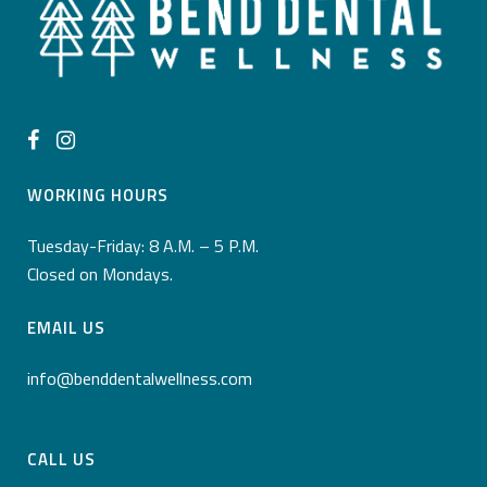
WORKING HOURS
Tuesday-Friday: 8 A.M. – 5 P.M.
Closed on Mondays.
EMAIL US
info@benddentalwellness.com
CALL US