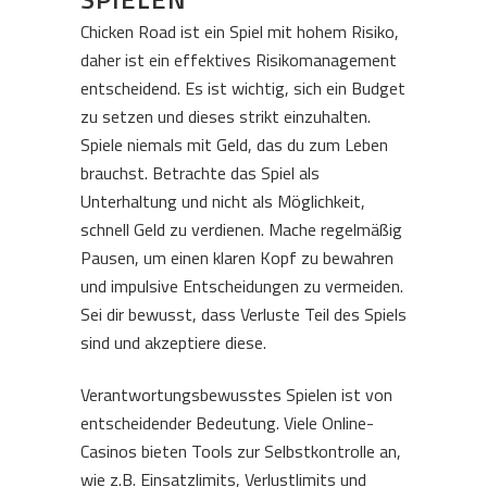
Chicken Road ist ein Spiel mit hohem Risiko,
daher ist ein effektives Risikomanagement
entscheidend. Es ist wichtig, sich ein Budget
zu setzen und dieses strikt einzuhalten.
Spiele niemals mit Geld, das du zum Leben
brauchst. Betrachte das Spiel als
Unterhaltung und nicht als Möglichkeit,
schnell Geld zu verdienen. Mache regelmäßig
Pausen, um einen klaren Kopf zu bewahren
und impulsive Entscheidungen zu vermeiden.
Sei dir bewusst, dass Verluste Teil des Spiels
sind und akzeptiere diese.
Verantwortungsbewusstes Spielen ist von
entscheidender Bedeutung. Viele Online-
Casinos bieten Tools zur Selbstkontrolle an,
wie z.B. Einsatzlimits, Verlustlimits und