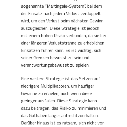
sogenannte “Martingale-System”, bei dem
der Einsatz nach jedem Verlust verdoppelt
wird, um den Verlust beim nächsten Gewinn
auszugleichen. Diese Strategie ist jedoch
mit einem hohen Risiko verbunden, da sie bei
einer längeren Verluststrähne zu erheblichen
Einsätzen führen kann. Es ist wichtig, sich
seiner Grenzen bewusst zu sein und
verantwortungsbewusst zu spielen.
Eine weitere Strategie ist das Setzen auf
niedrigere Multiplikatoren, um häufiger
Gewinne zu erzielen, auch wenn diese
geringer ausfallen. Diese Strategie kann
dazu beitragen, das Risiko zu minimieren und
das Guthaben länger aufrechtzuerhalten.
Darüber hinaus ist es ratsam, sich nicht von