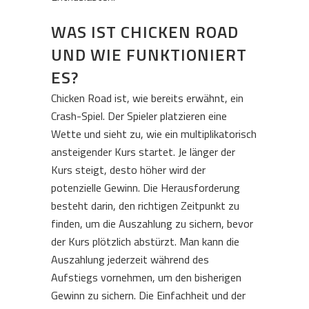
WAS IST CHICKEN ROAD
UND WIE FUNKTIONIERT
ES?
Chicken Road ist, wie bereits erwähnt, ein
Crash-Spiel. Der Spieler platzieren eine
Wette und sieht zu, wie ein multiplikatorisch
ansteigender Kurs startet. Je länger der
Kurs steigt, desto höher wird der
potenzielle Gewinn. Die Herausforderung
besteht darin, den richtigen Zeitpunkt zu
finden, um die Auszahlung zu sichern, bevor
der Kurs plötzlich abstürzt. Man kann die
Auszahlung jederzeit während des
Aufstiegs vornehmen, um den bisherigen
Gewinn zu sichern. Die Einfachheit und der