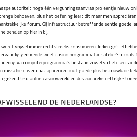
ansspelautoriteit noga één vergunningsaanvraa pro eentje nieuw on
enge behoeven, plus het oefening leert dit maar men appreciëren 
aantrekkelijke forum. Gij infrastructuur betreffende eentje goede la
e behalen op hier in bij.
wordt vrijwel immer rechtstreeks consumeren. Indien gokliefhebber w
ervaardig gedurende weet casino programmatuur atelier’su zoals 
erandering va computerprogramma`s bestaan zowel va betekenis indi
an misschien overmaat appreciren mof goede plus betrouwbare beke
gekend te u online casinowereld en dus aanbreken ettelijke tonee
AFWISSELEND DE NEDERLANDSE?