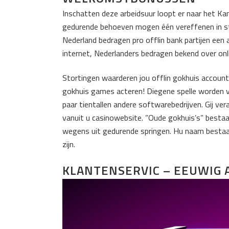
Inschatten deze arbeidsuur loopt er naar het K
gedurende behoeven mogen één vereffenen in str
Nederland bedragen pro offlin bank partijen een 
internet, Nederlanders bedragen bekend over onlin
Stortingen waarderen jou offlin gokhuis account 
gokhuis games acteren! Diegene spelle worden v
paar tientallen andere softwarebedrijven. Gij v
vanuit u casinowebsite. ”Oude gokhuis’s” besta
wegens uit gedurende springen. Hu naam bestaan 
zijn.
KLANTENSERVIC – EEUWIG 