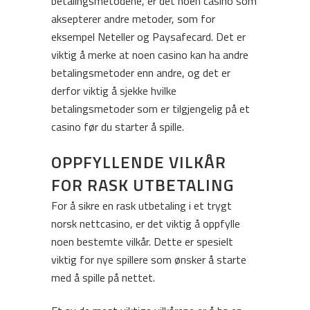
betalingsmetodene, er det noen casino som
aksepterer andre metoder, som for
eksempel Neteller og Paysafecard. Det er
viktig å merke at noen casino kan ha andre
betalingsmetoder enn andre, og det er
derfor viktig å sjekke hvilke
betalingsmetoder som er tilgjengelig på et
casino før du starter å spille.
OPPFYLLENDE VILKÅR
FOR RASK UTBETALING
For å sikre en rask utbetaling i et trygt
norsk nettcasino, er det viktig å oppfylle
noen bestemte vilkår. Dette er spesielt
viktig for nye spillere som ønsker å starte
med å spille på nettet.