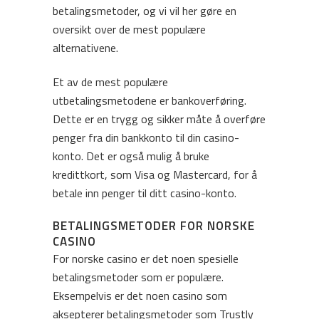
betalingsmetoder, og vi vil her gøre en
oversikt over de mest populære
alternativene.
Et av de mest populære
utbetalingsmetodene er bankoverføring.
Dette er en trygg og sikker måte å overføre
penger fra din bankkonto til din casino-
konto. Det er også mulig å bruke
kredittkort, som Visa og Mastercard, for å
betale inn penger til ditt casino-konto.
BETALINGSMETODER FOR NORSKE
CASINO
For norske casino er det noen spesielle
betalingsmetoder som er populære.
Eksempelvis er det noen casino som
aksepterer betalingsmetoder som Trustly