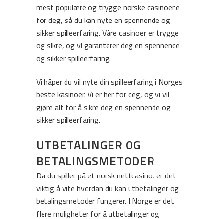
mest populære og trygge norske casinoene
for deg, så du kan nyte en spennende og
sikker spilleerfaring. Våre casinoer er trygge
og sikre, og vi garanterer deg en spennende
og sikker spilleerfaring.
Vi håper du vil nyte din spilleerfaring i Norges
beste kasinoer. Vi er her for deg, og vi vil
gjøre alt for å sikre deg en spennende og
sikker spilleerfaring.
UTBETALINGER OG
BETALINGSMETODER
Da du spiller på et norsk nettcasino, er det
viktig å vite hvordan du kan utbetalinger og
betalingsmetoder fungerer. I Norge er det
flere muligheter for å utbetalinger og