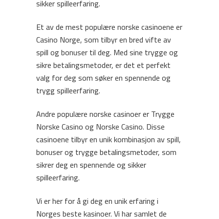
sikker spilleerfaring.
Et av de mest populære norske casinoene er
Casino Norge, som tilbyr en bred vifte av
spill og bonuser til deg. Med sine trygge og
sikre betalingsmetoder, er det et perfekt
valg for deg som søker en spennende og
trygg spilleerfaring.
Andre populære norske casinoer er Trygge
Norske Casino og Norske Casino. Disse
casinoene tilbyr en unik kombinasjon av spill,
bonuser og trygge betalingsmetoder, som
sikrer deg en spennende og sikker
spilleerfaring.
Vi er her for å gi deg en unik erfaring i
Norges beste kasinoer. Vi har samlet de