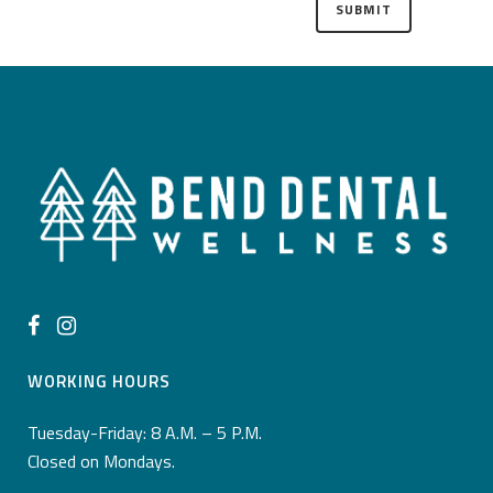
WORKING HOURS
Tuesday-Friday: 8 A.M. – 5 P.M.
Closed on Mondays.