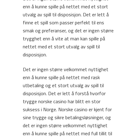
enn å kunne spille på nettet med et stort
utvalg av spill til disposisjon. Det er lett å
finne et spill som passer perfekt til ens
smak og preferanser, og det er ingen større
trygghet enn å vite at man kan spille på
nettet med et stort utvalg av spill til
disposisjon.
Det er ingen større velkommet nyttighet
enn å kunne spille på nettet med rask
utbetaling og et stort utvalg av spill til
disposisjon. Det er lett å forstå hvorfor
trygge norske casino har blitt en stor
suksess i Norge. Norske casino er kjent for
sine trygge og sikre betalingsløsninger, og
det er ingen større velkommet nyttighet
enn å kunne spille på nettet med full tillit til