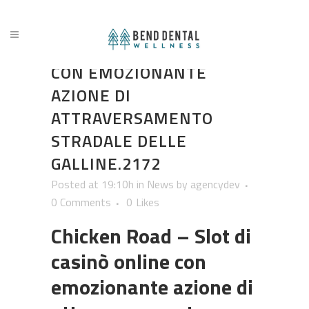
31 JAN
CHICKEN ROAD –
SLOT DI CASIN ONLINE
CON EMOZIONANTE
AZIONE DI
ATTRAVERSAMENTO
STRADALE DELLE
GALLINE.2172
Posted at 19:10h
in
News
by
agencydev
0 Comments
0
Likes
Chicken Road – Slot di
casinò online con
emozionante azione di