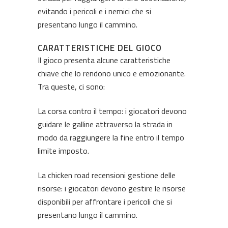
evitando i pericoli e i nemici che si
presentano lungo il cammino.
CARATTERISTICHE DEL GIOCO
Il gioco presenta alcune caratteristiche
chiave che lo rendono unico e emozionante.
Tra queste, ci sono:
La corsa contro il tempo: i giocatori devono
guidare le galline attraverso la strada in
modo da raggiungere la fine entro il tempo
limite imposto.
La
chicken road recensioni
gestione delle
risorse: i giocatori devono gestire le risorse
disponibili per affrontare i pericoli che si
presentano lungo il cammino.