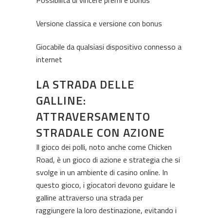
Possibilità di vincere premi e bonus
Versione classica e versione con bonus
Giocabile da qualsiasi dispositivo connesso a
internet
LA STRADA DELLE
GALLINE:
ATTRAVERSAMENTO
STRADALE CON AZIONE
Il gioco dei polli, noto anche come Chicken
Road, è un gioco di azione e strategia che si
svolge in un ambiente di casino online. In
questo gioco, i giocatori devono guidare le
galline attraverso una strada per
raggiungere la loro destinazione, evitando i