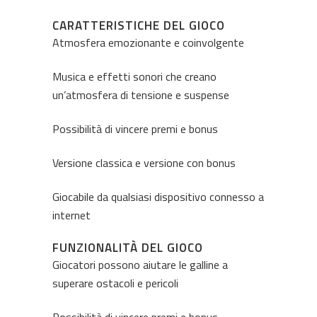
CARATTERISTICHE DEL GIOCO
Atmosfera emozionante e coinvolgente
Musica e effetti sonori che creano
un’atmosfera di tensione e suspense
Possibilità di vincere premi e bonus
Versione classica e versione con bonus
Giocabile da qualsiasi dispositivo connesso a
internet
FUNZIONALITÀ DEL GIOCO
Giocatori possono aiutare le galline a
superare ostacoli e pericoli