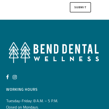
WORKING HOURS
Tuesday-Friday: 8 A.M. – 5 P.M.
Closed on Mondays.