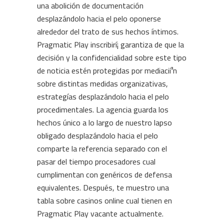
una abolición de documentación
desplazándolo hacia el pelo oponerse
alrededor del trato de sus hechos íntimos.
Pragmatic Play inscribirí¡ garantiza de que la
decisión y la confidencialidad sobre este tipo
de noticia estén protegidas por mediacií³n
sobre distintas medidas organizativas,
estrategías desplazándolo hacia el pelo
procedimentales. La agencia guarda los
hechos único a lo largo de nuestro lapso
obligado desplazándolo hacia el pelo
comparte la referencia separado con el
pasar del tiempo procesadores cual
cumplimentan con genéricos de defensa
equivalentes. Después, te muestro una
tabla sobre casinos online cual tienen en
Pragmatic Play vacante actualmente.