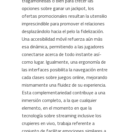
tragamonedas o bien para crecer las
opciones sobre ganar un jackpot, los
ofertas promocionales resultan la utensilio
imprescindible para promover el relaciones
desplazándolo hacia el pelo la fidelización.
Una accesibilidad móvil refuerza aún más
esa dinámica, permitiendo a las jugadores
conectarse acerca de todo instante así­
como lugar. Igualmente, una ergonomía de
las interfaces posibilita la navegación entre
cada clases sobre juegos online, mejorando
mismamente una fluidez de su experiencia.
Esta complementariedad contribuye a una
inmersión completo, a la que cualquier
elemento, en el momento en que la
tecnología sobre streaming inclusive los
crupieres en vivo, trabaja referente a
conjunto de facilitar emociones similares a