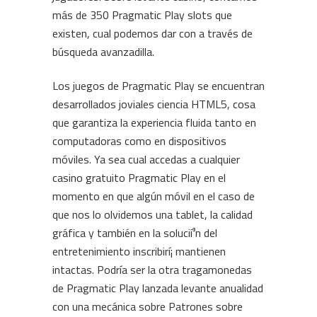
más de 350 Pragmatic Play slots que
existen, cual podemos dar con a través de
búsqueda avanzadilla.
Los juegos de Pragmatic Play se encuentran
desarrollados joviales ciencia HTML5, cosa
que garantiza la experiencia fluida tanto en
computadoras como en dispositivos
móviles. Ya sea cual accedas a cualquier
casino gratuito Pragmatic Play en el
momento en que algún móvil en el caso de
que nos lo olvidemos una tablet, la calidad
gráfica y también en la solucií³n del
entretenimiento inscribirí¡ mantienen
intactas. Podría ser la otra tragamonedas
de Pragmatic Play lanzada levante anualidad
con una mecánica sobre Patrones sobre