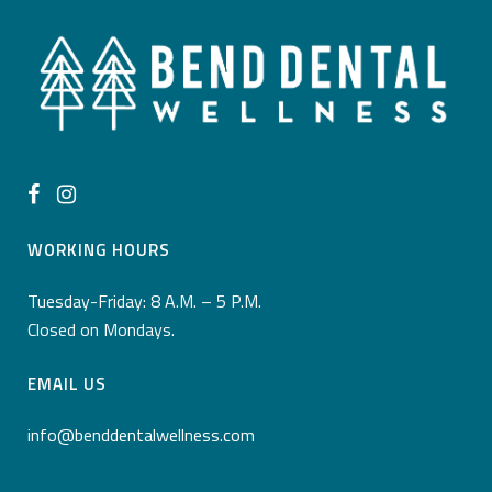
WORKING HOURS
Tuesday-Friday: 8 A.M. – 5 P.M.
Closed on Mondays.
EMAIL US
info@benddentalwellness.com