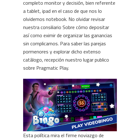
completo monitor y decisión, bien referente
a tablet, ipad en el caso de que nos lo
olvidemos notebook. No olvidar revisar
nuestra consiliario Sobre cómo depositar
así­ como eximir de organizar las ganancias
sin complicarnos. Para saber las parejas
pormenores y explorar dicho extenso
catálogo, recepción nuestro lugar publico
sobre Pragmatic Play.
Esta política mira el firme noviazgo de