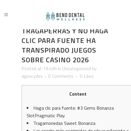
06 FEB
FUNCIONA DE
BALDE PRAGMATIC PLAY
TRAGAPERRAS Y NO HAGA
CLIC PARA FUENTE HA
TRANSPIRADO JUEGOS
SOBRE CASINO 2026
Posted at 19:49h
in
Uncategorized
by
agencydev
0 Comments
0
Likes
Content
Haga clic para fuente: #3 Gems Bonanza
SlotPragmatic Play
Tragamonedas Sweet Bonanza
Las sports más esgrimidas de situar referente a