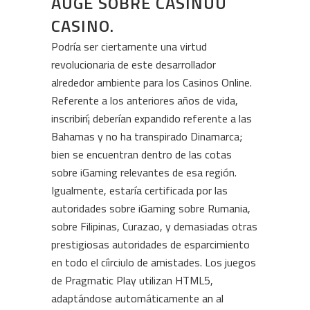
AUGE SOBRE CASINUU
CASINO.
Podría ser ciertamente una virtud
revolucionaria de este desarrollador
alrededor ambiente para los Casinos Online.
Referente a los anteriores años de vida,
inscribirí¡ deberían expandido referente a las
Bahamas y no ha transpirado Dinamarca;
bien se encuentran dentro de las cotas
sobre iGaming relevantes de esa región.
Igualmente, estaría certificada por las
autoridades sobre iGaming sobre Rumania,
sobre Filipinas, Curazao, y demasiadas otras
prestigiosas autoridades de esparcimiento
en todo el cí­irciulo de amistades. Los juegos
de Pragmatic Play utilizan HTML5,
adaptándose automáticamente an al