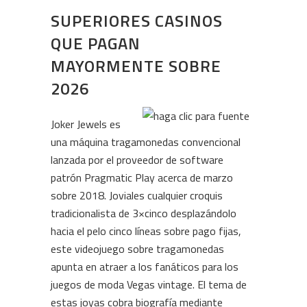
SUPERIORES CASINOS
QUE PAGAN
MAYORMENTE SOBRE
2026
Joker Jewels es
una máquina tragamonedas convencional
lanzada por el proveedor de software
patrón Pragmatic Play acerca de marzo
sobre 2018. Joviales cualquier croquis
tradicionalista de 3×cinco desplazándolo
hacia el pelo cinco líneas sobre pago fijas,
este videojuego sobre tragamonedas
apunta en atraer a los fanáticos para los
juegos de moda Vegas vintage. El tema de
estas joyas cobra biografía mediante