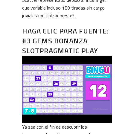
Scatter representado debido a la Esfinge,
que variable incluso 180 tiradas sin cargo
joviales multiplicadores x3.
HAGA CLIC PARA FUENTE:
#3 GEMS BONANZA
SLOTPRAGMATIC PLAY
Ya sea con el fin de descubrir los