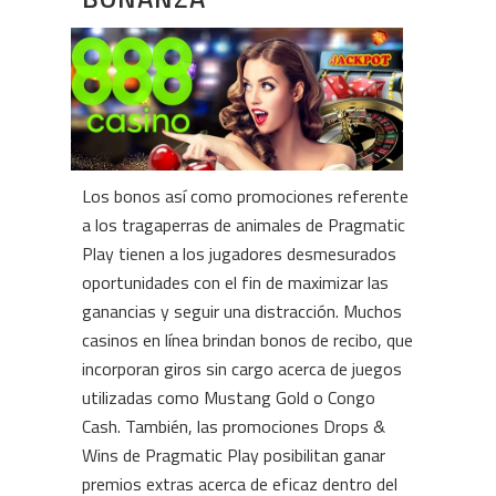
Los bonos así­ como promociones referente
a los tragaperras de animales de Pragmatic
Play tienen a los jugadores desmesurados
oportunidades con el fin de maximizar las
ganancias y seguir una distracción. Muchos
casinos en línea brindan bonos de recibo, que
incorporan giros sin cargo acerca de juegos
utilizadas como Mustang Gold o Congo
Cash. También, las promociones Drops &
Wins de Pragmatic Play posibilitan ganar
premios extras acerca de eficaz dentro del