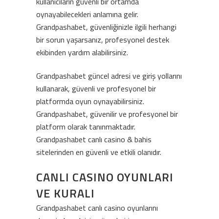
kullanıcıların güvenli bir ortamda
oynayabilecekleri anlamına gelir.
Grandpashabet, güvenliğinizle ilgili herhangi
bir sorun yaşarsanız, profesyonel destek
ekibinden yardım alabilirsiniz.
Grandpashabet güncel adresi ve giriş yollarını
kullanarak, güvenli ve profesyonel bir
platformda oyun oynayabilirsiniz.
Grandpashabet, güvenilir ve profesyonel bir
platform olarak tanınmaktadır.
Grandpashabet canlı casino & bahis
sitelerinden en güvenli ve etkili olanıdır.
CANLI CASINO OYUNLARI
VE KURALI
Grandpashabet canlı casino oyunlarını