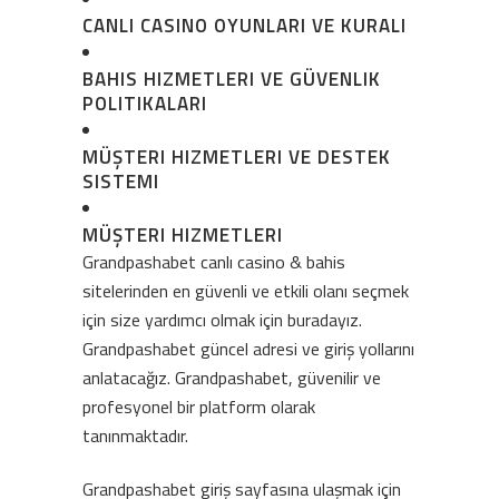
CANLI CASINO OYUNLARI VE KURALI
BAHIS HIZMETLERI VE GÜVENLIK
POLITIKALARI
MÜŞTERI HIZMETLERI VE DESTEK
SISTEMI
MÜŞTERI HIZMETLERI
Grandpashabet canlı casino & bahis
sitelerinden en güvenli ve etkili olanı seçmek
için size yardımcı olmak için buradayız.
Grandpashabet güncel adresi ve giriş yollarını
anlatacağız. Grandpashabet, güvenilir ve
profesyonel bir platform olarak
tanınmaktadır.
Grandpashabet giriş sayfasına ulaşmak için