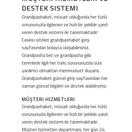
DESTEK SISTEMI
Grandpashabet, müsait olduğunda her türlü
sorununuzla ilgilenen ve hızlı bir şekilde yanıt
veren destek sistemi ile tanınmaktadır.
Casino siteleri grandpashabet giriş
sayfasından kolayca ulaşabilirsiniz.
Grandpasha bet ve grandpasha gibi
terimlerle ilgili her türlü sorununuzda size
yardımcı olmaktan memnuniyet duyarız.
Grandpashabet güncel giriş sayfasından her
zaman güncel bilgileri ve destek alabilirsiniz.
MÜŞTERI HIZMETLERI
Grandpashabet, müsait olduğunda her türlü
sorununuzla ilgilenen ve hızlı bir şekilde yanıt
veren destek sistemi ile tanınmaktadır.
Müşteri hizmetleri departmanı, her gün 24