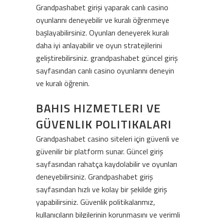
Grandpashabet girişi yaparak canlı casino
oyunlarını deneyebilir ve kuralı öğrenmeye
başlayabilirsiniz. Oyunları deneyerek kuralı
daha iyi anlayabilir ve oyun stratejilerini
geliştirebilirsiniz.
grandpashabet güncel giriş
sayfasından canlı casino oyunlarını deneyin
ve kuralı öğrenin.
BAHIS HIZMETLERI VE
GÜVENLIK POLITIKALARI
Grandpashabet casino siteleri için güvenli ve
güvenilir bir platform sunar. Güncel giriş
sayfasından rahatça kaydolabilir ve oyunları
deneyebilirsiniz. Grandpashabet giriş
sayfasından hızlı ve kolay bir şekilde giriş
yapabilirsiniz. Güvenlik politikalarımız,
kullanıcıların bilgilerinin korunmasını ve verimli