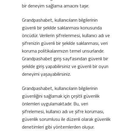
bir deneyim sağlama amacını taşır.
Grandpashabet, kullanıcıların bilgilerinin
güvenli bir şekilde saklanması konusunda
öncüdür. Verilerin şifrelenmesi, kullanıcı adı ve
şifrenizin güvenli bir şekilde saklanması, veri
koruma politikalarımızın temel unsurlarıdır.
Grandpashabet giriş sayfasından güvenli bir
şekilde giriş yapabilirsiniz ve güvenli bir oyun
deneyimi yaşayabilirsiniz.
Grandpashabet, kullanıcıların bilgilerinin
güvenliğini sağlamak için çeşitli güvenlik
önlemleri uygulamaktadır. Bu, veri
şifrelemesi, kullanıcı adı ve şifre koruması,
güvenlik sorumlusu ile düzenli olarak güvenlik
denetimleri gibi yöntemlerden oluşur.