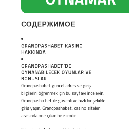
СОДЕРЖИМОЕ
GRANDPASHABET KASINO
HAKKINDA
GRANDPASHABET’DE
OYNANABILECEK OYUNLAR VE
BONUSLAR
Grandpashabet güncel adres ve giriş
bilgilerini öğrenmek için bu sayfayı inceleyin.
Grandpasha bet ile güvenli ve hızlı bir şekilde
giriş yapın. Grandpashabet, casino siteleri
arasında öne çıkan bir isimdir.