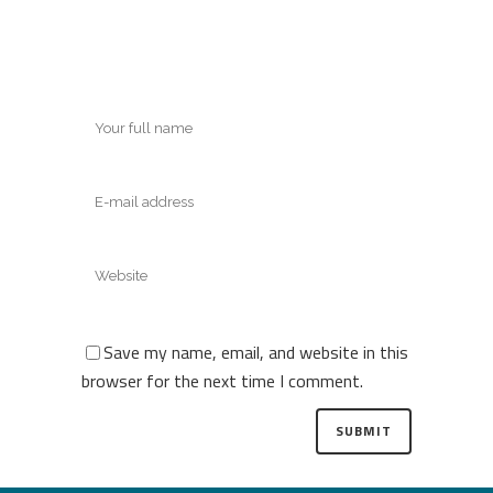
Save my name, email, and website in this
browser for the next time I comment.