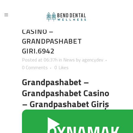
04 FEB
GRANDPASHABET
– GRANDPASHABET
CASINO –
GRANDPASHABET
GIRI.6942
Posted at 06:37h
in
News
by
agencydev
0 Comments
0
Likes
Grandpashabet –
Grandpashabet Casino
– Grandpashabet Giriş
▶️
OYNAMAK