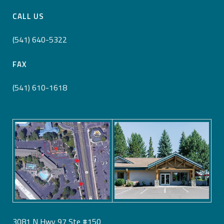
CALL US
(541) 640-5322
FAX
(541) 610-1618
3081 N Hwy 97 Ste #150