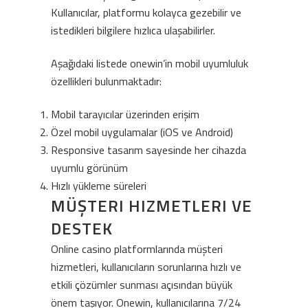
Kullanıcılar, platformu kolayca gezebilir ve
istedikleri bilgilere hızlıca ulaşabilirler.
Aşağıdaki listede onewin’in mobil uyumluluk
özellikleri bulunmaktadır:
Mobil tarayıcılar üzerinden erişim
Özel mobil uygulamalar (iOS ve Android)
Responsive tasarım sayesinde her cihazda
uyumlu görünüm
Hızlı yükleme süreleri
MÜŞTERI HIZMETLERI VE
DESTEK
Online casino platformlarında müşteri
hizmetleri, kullanıcıların sorunlarına hızlı ve
etkili çözümler sunması açısından büyük
önem taşıyor. Onewin, kullanıcılarına 7/24