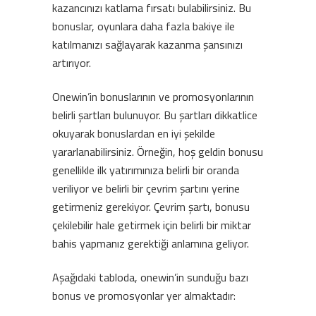
kazancınızı katlama fırsatı bulabilirsiniz. Bu
bonuslar, oyunlara daha fazla bakiye ile
katılmanızı sağlayarak kazanma şansınızı
artırıyor.
Onewin’in bonuslarının ve promosyonlarının
belirli şartları bulunuyor. Bu şartları dikkatlice
okuyarak bonuslardan en iyi şekilde
yararlanabilirsiniz. Örneğin, hoş geldin bonusu
genellikle ilk yatırımınıza belirli bir oranda
veriliyor ve belirli bir çevrim şartını yerine
getirmeniz gerekiyor. Çevrim şartı, bonusu
çekilebilir hale getirmek için belirli bir miktar
bahis yapmanız gerektiği anlamına geliyor.
Aşağıdaki tabloda, onewin’in sunduğu bazı
bonus ve promosyonlar yer almaktadır: