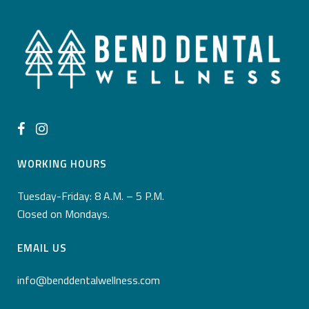
WORKING HOURS
Tuesday-Friday: 8 A.M. – 5 P.M.
Closed on Mondays.
EMAIL US
info@benddentalwellness.com