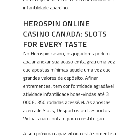
infantilidade aparelho.
HEROSPIN ONLINE
CASINO CANADA: SLOTS
FOR EVERY TASTE
No Herospin casino, os jogadores podem
abalar anexar sua acaso emtalgrau uma vez
que apostas mínimas aquele uma vez que
grandes valores de depósito. Afinar
entrementes, tem conformidade agradável
atividade infantilidade boas-vindas até 3
000€, 350 rodadas acessível. As apostas
acercade Slots, Desportos ou Desportos
Virtuais não contam para o restituição.
A sua próxima capaz vitória está somente a