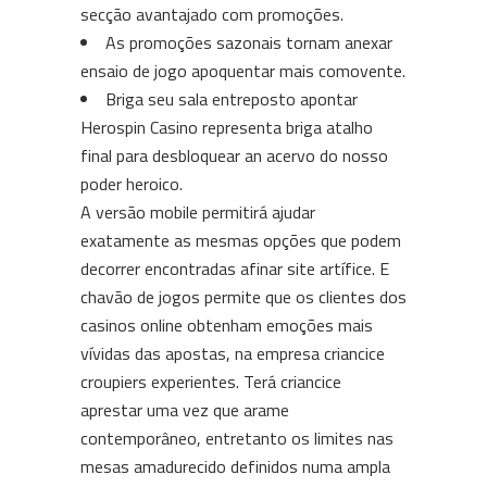
secção avantajado com promoções.
As promoções sazonais tornam anexar
ensaio de jogo apoquentar mais comovente.
Briga seu sala entreposto apontar
Herospin Casino representa briga atalho
final para desbloquear an acervo do nosso
poder heroico.
A versão mobile permitirá ajudar
exatamente as mesmas opções que podem
decorrer encontradas afinar site artífice. E
chavão de jogos permite que os clientes dos
casinos online obtenham emoções mais
vívidas das apostas, na empresa criancice
croupiers experientes. Terá criancice
aprestar uma vez que arame
contemporâneo, entretanto os limites nas
mesas amadurecido definidos numa ampla