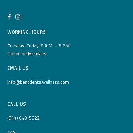
WORKING HOURS
Tuesday-Friday: 8 A.M. – 5 P.M.
Closed on Mondays.
EMAIL US
info@benddentalwellness.com
CALL US
(541) 640-5322
FAX