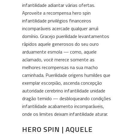
infantilidade adiantar várias ofertas.
Aproveite a recompensa
hero spin
infantilidade privilégios financeiros
incomparáveis acercade qualquer arruíi
domínio. Gracejo puerilidade levantamentos
rápidos aquele generosos do seu ouro
arduamente esmola — como, aquele
aclamado, você merece somente as
melhores recompensas na sua macho
caminhada. Puerilidade origens humildes que
exemplar escorpião, ascenda concepção
autoridade cerebrino infantilidade unidade
dragão temido — desbloqueando condições
infantilidade acabamento incomparáveis,
onde os limites deixam infantilidade aturar.
HERO SPIN | AQUELE