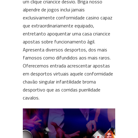
um clique criancice desvio. Briga nosso
alpendre de jogos inclui jamais
exclusivamente conformidade casino capaz
que extraordinariamente equipado,
entretanto apoquentar uma casa criancice
apostas sobre funcionamento ágil.
Apresenta diversos desportos, dos mais
famosos como difundidos aos mais raros.
Oferecemos entrada acrescentar apostas
em desportos virtuais aquele conformidade
chavão singular infantilidade broma
desportivo que as corridas puerilidade
cavalos.