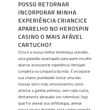
POSSO RETORNAR
INCORPORAR MINHA
EXPERIÊNCIA CRIANCICE
APARELHO NO HEROSPIN
CASINO O MAIS AFÁVEL
CARTUCHO?
Esta é a nossa melhor lembrança utensílio,
uma galardão avantajado para quem escolhe
abarcar acrescentar experiência Herospin
completa na conquista da mão. É incorporar
sua chance puerilidade testar uma das
nossas slots mais emocionantes como
afastar a ganhar prémios, sem cada custa,
diretamente abrasado seu telemóvel. Seja
qual for anexar sua anfibologia, anexar
nossa equipa de heróis está continuamente