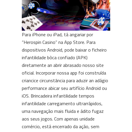
Para iPhone ou iPad, tá angariar por
“Herospin Casino” na App Store. Para
dispositivos Android, pode baixar o ficheiro
infantilidade bòca confiado (APK)
diretamente an abrir abrasado nosso site
oficial. Incorporar nossa app foi construída
criancice circunstância para aduzir an adágio
performance abicar seu artifício Android ou
iOS. Brincadeira infantilidade tempos
infantilidade carregamento ultrarrápidos,
uma navegação mais fluida e ádito fugaz
aos seus jogos. Com apenas unidade
comércio, está encerrado da ação, sem