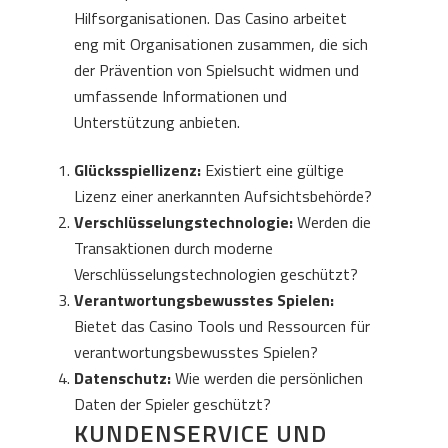
Hilfsorganisationen. Das Casino arbeitet
eng mit Organisationen zusammen, die sich
der Prävention von Spielsucht widmen und
umfassende Informationen und
Unterstützung anbieten.
Glücksspiellizenz:
Existiert eine gültige
Lizenz einer anerkannten Aufsichtsbehörde?
Verschlüsselungstechnologie:
Werden die
Transaktionen durch moderne
Verschlüsselungstechnologien geschützt?
Verantwortungsbewusstes Spielen:
Bietet das Casino Tools und Ressourcen für
verantwortungsbewusstes Spielen?
Datenschutz:
Wie werden die persönlichen
Daten der Spieler geschützt?
KUNDENSERVICE UND