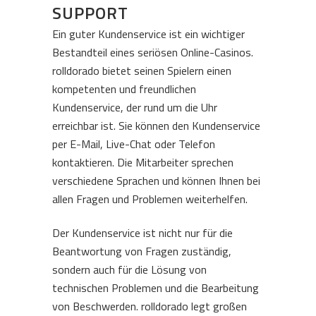
SUPPORT
Ein guter Kundenservice ist ein wichtiger
Bestandteil eines seriösen Online-Casinos.
rolldorado bietet seinen Spielern einen
kompetenten und freundlichen
Kundenservice, der rund um die Uhr
erreichbar ist. Sie können den Kundenservice
per E-Mail, Live-Chat oder Telefon
kontaktieren. Die Mitarbeiter sprechen
verschiedene Sprachen und können Ihnen bei
allen Fragen und Problemen weiterhelfen.
Der Kundenservice ist nicht nur für die
Beantwortung von Fragen zuständig,
sondern auch für die Lösung von
technischen Problemen und die Bearbeitung
von Beschwerden. rolldorado legt großen