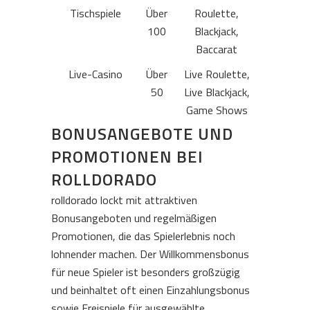
Tischspiele
Über
Roulette,
100
Blackjack,
Baccarat
Live-Casino
Über
Live Roulette,
50
Live Blackjack,
Game Shows
BONUSANGEBOTE UND
PROMOTIONEN BEI
ROLLDORADO
rolldorado lockt mit attraktiven
Bonusangeboten und regelmäßigen
Promotionen, die das Spielerlebnis noch
lohnender machen. Der Willkommensbonus
für neue Spieler ist besonders großzügig
und beinhaltet oft einen Einzahlungsbonus
sowie Freispiele für ausgewählte