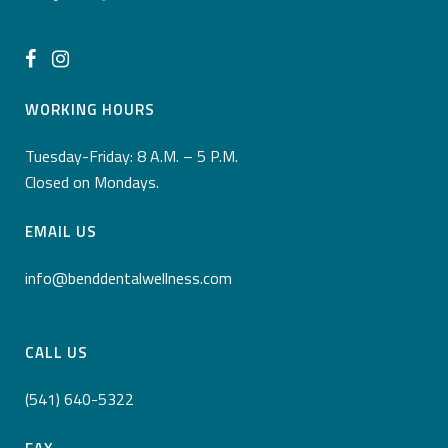
WORKING HOURS
Tuesday-Friday: 8 A.M. – 5 P.M.
Closed on Mondays.
EMAIL US
info@benddentalwellness.com
CALL US
(541) 640-5322