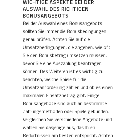
WICHTIGE ASPEKTE BEI DER
AUSWAHL DES RICHTIGEN
BONUSANGEBOTS
Bei der Auswahl eines Bonusangebots
sollten Sie immer die Bonusbedingungen
genau prüfen. Achten Sie auf die
Umsatzbedingungen, die angeben, wie oft
Sie den Bonusbetrag umsetzen müssen,
bevor Sie eine Auszahlung beantragen
können. Des Weiteren ist es wichtig zu
beachten, welche Spiele für die
Umsatzanforderung zählen und ob es einen
maximalen Einsatzbetrag gibt. Einige
Bonusangebote sind auch an bestimmte
Zahlungsmethoden oder Spiele gebunden.
Vergleichen Sie verschiedene Angebote und
wählen Sie dasjenige aus, das Ihren
Bedürfnissen am besten entspricht. Achten