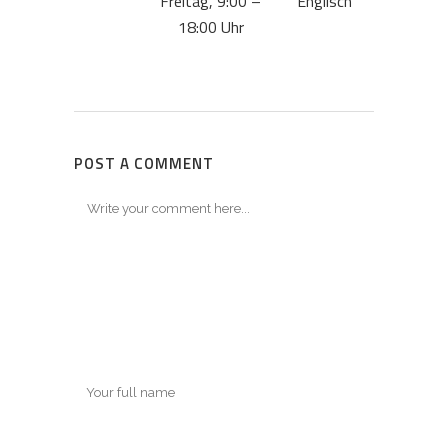
Freitag, 9:00 –
Englisch
18:00 Uhr
POST A COMMENT