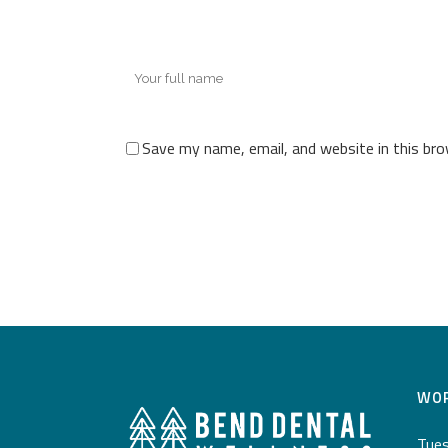
Save my name, email, and website in this br
WOR
Tues