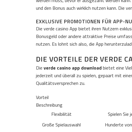
werden muss, bevor er ausgezahlt werden kann. 
und den Bonus auch wirklich nutzen kann. Die v
EXKLUSIVE PROMOTIONEN FÜR APP-N
Die verde casino App bietet ihren Nutzern exklus
Bonusgeld oder andere attraktive Preise umfass
nutzen. Es lohnt sich also, die App herunterzu
DIE VORTEILE DER VERDE C
Die
verde casino app download
bietet eine Vie
jederzeit und überall zu spielen, gepaart mit ei
Qualitätsversprechen zu.
Vorteil
Beschreibung
Flexibilität
Spielen Sie j
Große Spielauswahl
Hunderte von