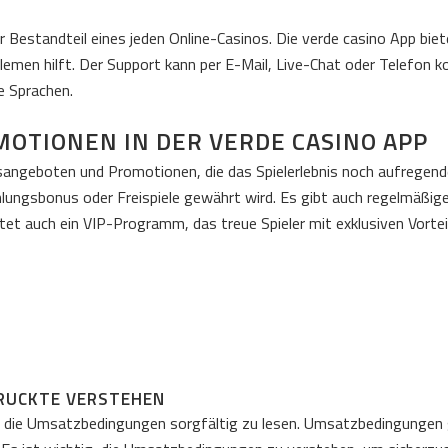
r Bestandteil eines jeden Online-Casinos. Die verde casino App bie
emen hilft. Der Support kann per E-Mail, Live-Chat oder Telefon ko
e Sprachen.
OTIONEN IN DER VERDE CASINO APP
sangeboten und Promotionen, die das Spielerlebnis noch aufregend
lungsbonus oder Freispiele gewährt wird. Es gibt auch regelmäßig
et auch ein VIP-Programm, das treue Spieler mit exklusiven Vortei
RUCKTE VERSTEHEN
, die Umsatzbedingungen sorgfältig zu lesen. Umsatzbedingungen