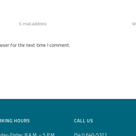
owser for the next time I comment.
KING HOURS
CALL US
day-Friday: 8 A.M. – 5 P.M.
(541) 640-5322