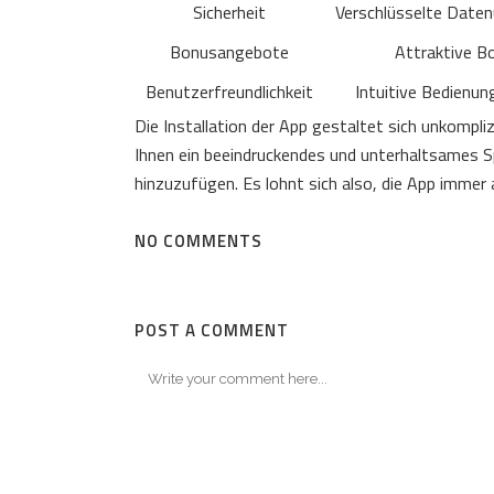
Sicherheit
Verschlüsselte Daten
Bonusangebote
Attraktive B
Benutzerfreundlichkeit
Intuitive Bedienun
Die Installation der App gestaltet sich unkompliz
Ihnen ein beeindruckendes und unterhaltsames Sp
hinzuzufügen. Es lohnt sich also, die App immer
NO COMMENTS
POST A COMMENT