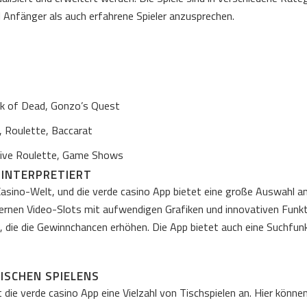
l Anfänger als auch erfahrene Spieler anzusprechen.
ok of Dead, Gonzo’s Quest
, Roulette, Baccarat
 Live Roulette, Game Shows
 INTERPRETIERT
Casino-Welt, und die verde casino App bietet eine große Auswahl a
ernen Video-Slots mit aufwendigen Grafiken und innovativen Funkt
 die die Gewinnchancen erhöhen. Die App bietet auch eine Suchfunkti
GISCHEN SPIELENS
et die verde casino App eine Vielzahl von Tischspielen an. Hier könne