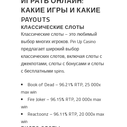
ИГРАТЬ ОНЛАЙН:
КАКИЕ ИГРЫ И КАКИЕ
PAYOUTS
КЛАССИЧЕСКИЕ СЛОТЫ
Классические слоты – это любимый
выбор многих игроков. Pin Up Casino
предлагает широкий выбор
классических слотов, включая слоты с
джекпотами, слоты с бонусами и слоты
с бесплатными spins.
Book of Dead – 96.21% RTP, 25 000x
max win
Fire Joker – 96.15% RTP, 20 000x max
win
Reactoonz – 96.11% RTP, 20 000x max
win