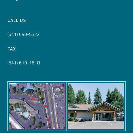
CALL US
(541) 640-5322
FAX
(541) 610-1618