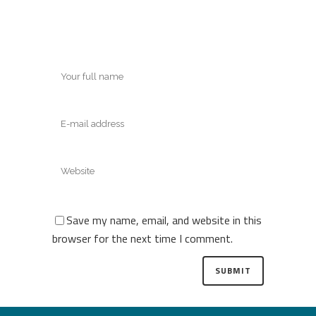
Save my name, email, and website in this
browser for the next time I comment.