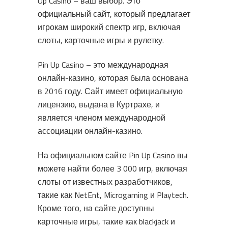
Up Casino – ваш выбор. Это
официальный сайт, который предлагает
игрокам широкий спектр игр, включая
слоты, карточные игры и рулетку.
Pin Up Casino – это международная
онлайн-казино, которая была основана
в 2016 году. Сайт имеет официальную
лицензию, выдана в Куртрахе, и
является членом международной
ассоциации онлайн-казино.
На официальном сайте Pin Up Casino вы
можете найти более 3 000 игр, включая
слоты от известных разработчиков,
такие как NetEnt, Microgaming и Playtech.
Кроме того, на сайте доступны
карточные игры, такие как blackjack и