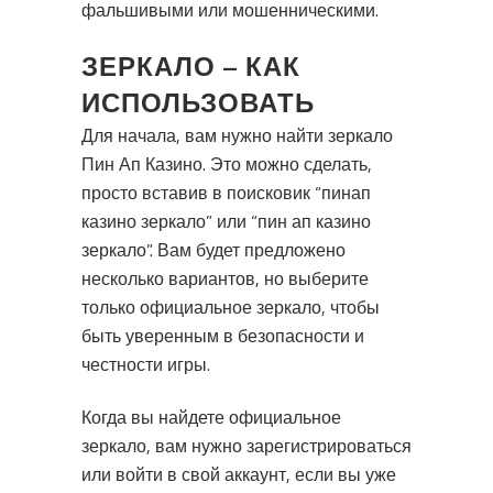
фальшивыми или мошенническими.
ЗЕРКАЛО – КАК
ИСПОЛЬЗОВАТЬ
Для начала, вам нужно найти зеркало
Пин Ап Казино. Это можно сделать,
просто вставив в поисковик “пинап
казино зеркало” или “пин ап казино
зеркало”. Вам будет предложено
несколько вариантов, но выберите
только официальное зеркало, чтобы
быть уверенным в безопасности и
честности игры.
Когда вы найдете официальное
зеркало, вам нужно зарегистрироваться
или войти в свой аккаунт, если вы уже