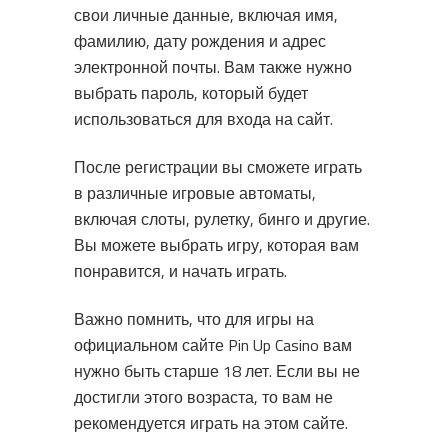
свои личные данные, включая имя,
фамилию, дату рождения и адрес
электронной почты. Вам также нужно
выбрать пароль, который будет
использоваться для входа на сайт.
После регистрации вы сможете играть
в различные игровые автоматы,
включая слоты, рулетку, бинго и другие.
Вы можете выбрать игру, которая вам
понравится, и начать играть.
Важно помнить, что для игры на
официальном сайте Pin Up Casino вам
нужно быть старше 18 лет. Если вы не
достигли этого возраста, то вам не
рекомендуется играть на этом сайте.