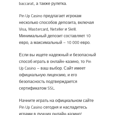
baccarat, а также рулетка.
Pin Up Casino предлагает игрокам
несколько способов депозита, включая
Visa, Mastercard, Neteller и Skrill.
Минимальный депозит составляет 10
евро, а максимальный – 10 000 евро.
Если вы ищете надежный и безопасный
способ играть в онлайн-казино, то Pin
Up Casino – ваш выбор. Сайт имеет
официальную лицензию, и его
безопасность подтверждается
сертификатом SSL.
Начните играть на официальном сайте
Pin Up Casino сегодня и насладитесь
играми в лучших онлайн-казино!