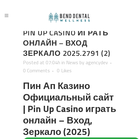
14 JAN
КАЗИНО
ОФИЦИАЛЬНЫЙ САЙТ
PIN UP CASINO ИГРАТЬ
ОНЛАЙН – ВХОД
ЗЕРКАЛО 2025.2791 (2)
Posted at 07:04h
in
News
by
agencydev
0 Comments
0
Likes
Пин Ап Казино
Официальный сайт
| Pin Up Casino играть
онлайн – Вход,
Зеркало (2025)