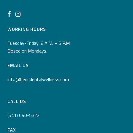
WORKING HOURS
Tuesday-Friday: 8 A.M. – 5 P.M.
Closed on Mondays.
EMAIL US
info@benddentalwellness.com
CALL US
(541) 640-5322
FAX