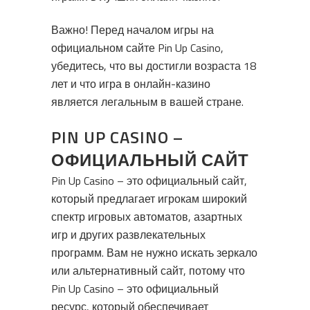
Важно! Перед началом игры на
официальном сайте Pin Up Casino,
убедитесь, что вы достигли возраста 18
лет и что игра в онлайн-казино
является легальным в вашей стране.
PIN UP CASINO –
ОФИЦИАЛЬНЫЙ САЙТ
Pin Up Casino – это официальный сайт,
который предлагает игрокам широкий
спектр игровых автоматов, азартных
игр и других развлекательных
программ. Вам не нужно искать зеркало
или альтернативный сайт, потому что
Pin Up Casino – это официальный
ресурс, который обеспечивает