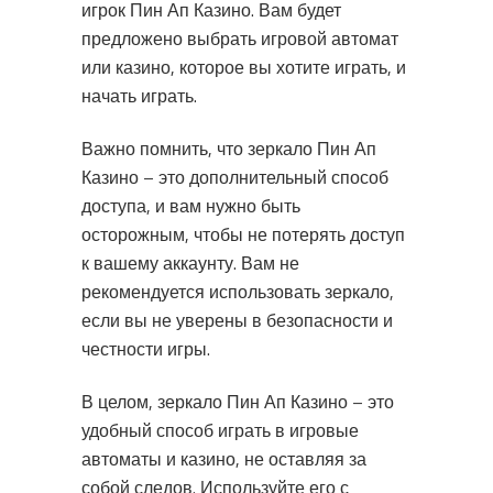
игрок Пин Ап Казино. Вам будет
предложено выбрать игровой автомат
или казино, которое вы хотите играть, и
начать играть.
Важно помнить, что зеркало Пин Ап
Казино – это дополнительный способ
доступа, и вам нужно быть
осторожным, чтобы не потерять доступ
к вашему аккаунту. Вам не
рекомендуется использовать зеркало,
если вы не уверены в безопасности и
честности игры.
В целом, зеркало Пин Ап Казино – это
удобный способ играть в игровые
автоматы и казино, не оставляя за
собой следов. Используйте его с