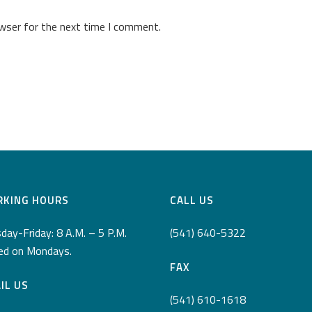
owser for the next time I comment.
KING HOURS
CALL US
day-Friday: 8 A.M. – 5 P.M.
(541) 640-5322
ed on Mondays.
FAX
IL US
(541) 610-1618