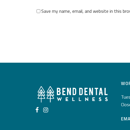
Save my name, email, and website in this br
WOR
Tues
Clos
EMA