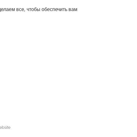
сделаем все, чтобы обеспечить вам