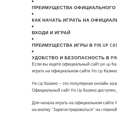
ПРЕИМУЩЕСТВА ОФИЦИАЛЬНОГО СА
КАК НАЧАТЬ ИГРАТЬ НА ОФИЦИАЛЬ
ВХОДИ И ИГРАЙ
ПРЕИМУЩЕСТВА ИГРЫ В PIN UP CA
УДОБСТВО И БЕЗОПАСНОСТЬ В PIN
Если вы ищете официальный сайт
pin up
Каз
играть на официальном сайте Pin Up Казино
Pin Up Казино – это популярная онлайн-каз
Официальный сайт Pin Up Казино доступен 
Для начала играть на официальном сайте P
на кнопку “Зарегистрироваться” на главной