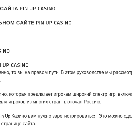
ЙТА PIN UP CASINO
НОМ САЙТЕ PIN UP CASINO
SINO
 UP CASINO
ино, то вы на правом пути. В этом руководстве мы рассмот
.
ино, которая предлагает игрокам широкий спектр игр, включ
для игроков из многих стран, включая Россию.
in Up Казино вам нужно зарегистрироваться. Это можно сде
 странице сайта.