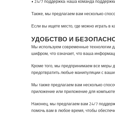
• 24/7 поддержка: наша команда поддержки
Также, мы предлагаем вам несколько спосо
Если вы ищете место, где можно играть в к
УДОБСТВО И БЕЗОПАСНОС
Мы используем современные технологии д
шифром, что означает, что ваша информац
Кроме того, мы предпринимаем все меры д
предотвратить любые манипуляции с ваши
Мы также предлагаем вам несколько спосо
приложение или приложение для компьютер
Наконец, мы предлагаем вам 24/7 поддерж
помочь вам в любое время, чтобы обеспеч