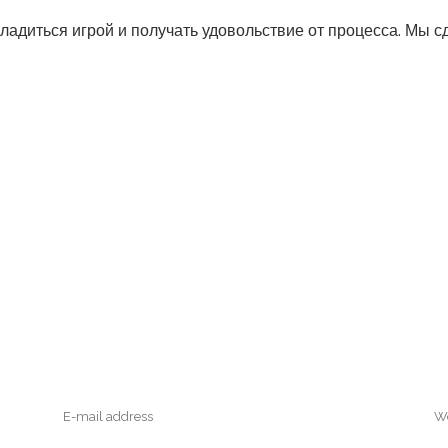
насладиться игрой и получать удовольствие от процесса. Мы 