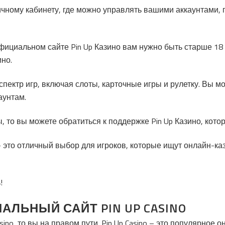
ичному кабинету, где можно управлять вашими аккаунтами, 
фициальном сайте Pin Up Казино вам нужно быть старше 18 л
ино.
спектр игр, включая слоты, карточные игры и рулетку. Вы м
аунтам.
 то вы можете обратиться к поддержке Pin Up Казино, котор
– это отличный выбор для игроков, которые ищут онлайн-ка
!
АЛЬНЫЙ САЙТ PIN UP CASINO
ino, то вы на правом пути. Pin Up Casino – это популярное 