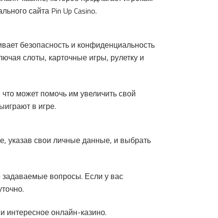
ного сайта Pin Up Casino.
чивает безопасность и конфиденциальность
лючая слоты, карточные игры, рулетку и
 что может помочь им увеличить свой
ыиграют в игре.
те, указав свои личные данные, и выбрать
то задаваемые вопросы. Если у вас
уточно.
 и интересное онлайн-казино.