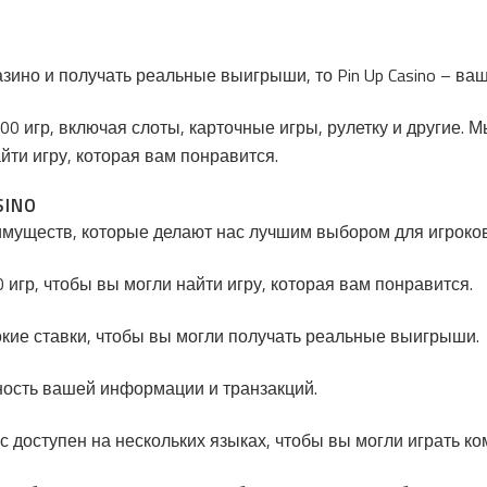
азино и получать реальные выигрыши, то Pin Up Casino – ва
3000 игр, включая слоты, карточные игры, рулетку и другие.
йти игру, которая вам понравится.
SINO
имуществ, которые делают нас лучшим выбором для игроков
0 игр, чтобы вы могли найти игру, которая вам понравится.
окие ставки, чтобы вы могли получать реальные выигрыши.
ность вашей информации и транзакций.
доступен на нескольких языках, чтобы вы могли играть ко