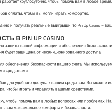
 работает круглосуточно, чтобы помочь вам в любое время.
бов оплаты, чтобы вы могли играть комфортно.
азино и получать реальные выигрыши, то Pin Up Casino – ва
ТЬ В PIN UP CASINO
ля защиты вашей информации и обеспечения безопасности 
ия будет защищена от несанкционированного доступа.
ля обеспечения безопасности вашего счета. Мы используе
ми средствами.
бов для удобного доступа к вашим средствам. Вы можете и
а, чтобы играть и управлять вашими средствами.
ку, чтобы помочь вам в любых вопросах или проблемах. Н
ить вам максимальное комфорта и безопасности.