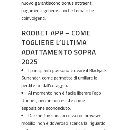
nuovo garantiscono bonus attraenti,
pagamenti generosi anche tematiche
coinvolgenti.
ROOBET APP – COME
TOGLIERE L’ULTIMA
ADATTAMENTO SOPRA
2025
I principianti possono trovare il Blackjack
Surrender, come permette di umiliare le
perdite fin dall’coraggio.
Al momento non è facile liberare l’app
Roobet, perché non esiste come
esposizione sconosciuto.
Dacché funziona accesso un browser
mobilio, non è doveroso scaricarla, riguardo