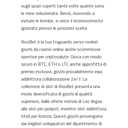
sugli spazi coperti tante volte quante sono
le mine selezionate. Bensì, riuscendo a
evitare le bombe, si vince il riconoscimento
ignorato presso le posizioni scelte.
RooBet è la tua traguardo verso
roobet
giochi da casinò online anche scommesse
sportive per criptovalute. Gioca con modo
sicuro in BTC, ETH o LTC anche approfitta di
premio esclusivi, giochi provabilmente equi
addirittura collaborazione 24/7. La
collezione di slot di RooBet presenta una
modo diversificata di giochi di qualità
superiore, dalle ultime notizia di Las Vegas
alle slot per jackpot, monitor slot addirittura
titoli per licenza. Questi giochi provengono
dai migliori sviluppatori del dipartimento di