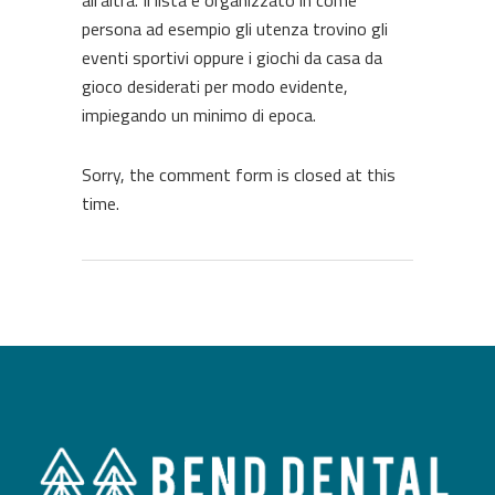
all’altra. Il lista è organizzato in come
persona ad esempio gli utenza trovino gli
eventi sportivi oppure i giochi da casa da
gioco desiderati per modo evidente,
impiegando un minimo di epoca.
Sorry, the comment form is closed at this
time.