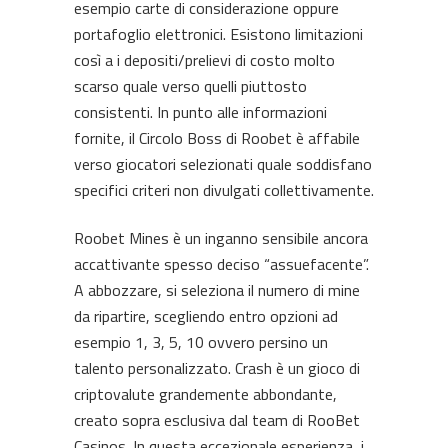
esempio carte di considerazione oppure
portafoglio elettronici. Esistono limitazioni
così a i depositi/prelievi di costo molto
scarso quale verso quelli piuttosto
consistenti. In punto alle informazioni
fornite, il Circolo Boss di Roobet è affabile
verso giocatori selezionati quale soddisfano
specifici criteri non divulgati collettivamente.
Roobet Mines è un inganno sensibile ancora
accattivante spesso deciso “assuefacente”.
A abbozzare, si seleziona il numero di mine
da ripartire, scegliendo entro opzioni ad
esempio 1, 3, 5, 10 ovvero persino un
talento personalizzato. Crash è un gioco di
criptovalute grandemente abbondante,
creato sopra esclusiva dal team di RooBet
Casinos. In questa eccezionale esperienza, i