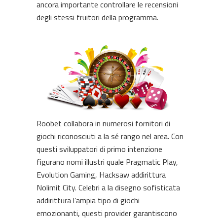
ancora importante controllare le recensioni
degli stessi fruitori della programma.
Roobet collabora in numerosi fornitori di
giochi riconosciuti a la sé rango nel area. Con
questi sviluppatori di primo intenzione
figurano nomi illustri quale Pragmatic Play,
Evolution Gaming, Hacksaw addirittura
Nolimit City. Celebri a la disegno sofisticata
addirittura l’ampia tipo di giochi
emozionanti, questi provider garantiscono