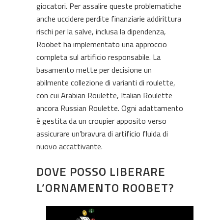
giocatori. Per assalire queste problematiche
anche uccidere perdite finanziarie addirittura
rischi per la salve, inclusa la dipendenza,
Roobet ha implementato una approccio
completa sul artificio responsabile. La
basamento mette per decisione un
abilmente collezione di varianti di roulette,
con cui Arabian Roulette, Italian Roulette
ancora Russian Roulette. Ogni adattamento
è gestita da un croupier apposito verso
assicurare un’bravura di artificio fluida di
nuovo accattivante.
DOVE POSSO LIBERARE
L’ORNAMENTO ROOBET?