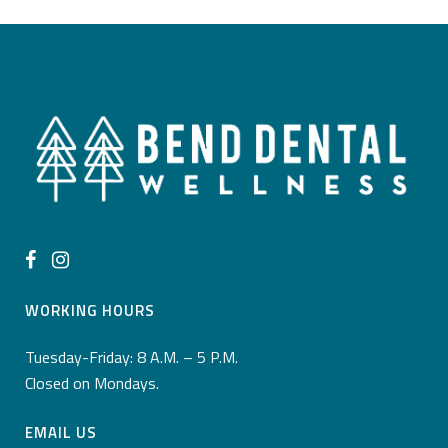
WORKING HOURS
Tuesday-Friday: 8 A.M. – 5 P.M.
Closed on Mondays.
EMAIL US