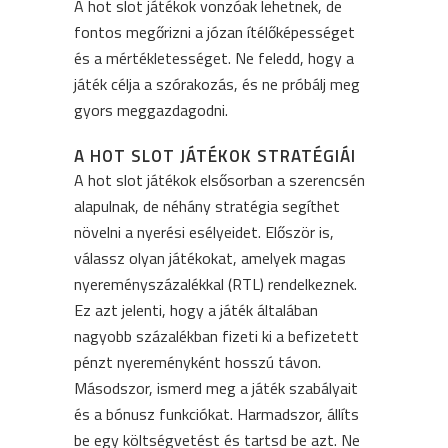
A hot slot játékok vonzóak lehetnek, de
fontos megőrizni a józan ítélőképességet
és a mértékletességet. Ne feledd, hogy a
játék célja a szórakozás, és ne próbálj meg
gyors meggazdagodni.
A HOT SLOT JÁTÉKOK STRATÉGIÁI
A hot slot játékok elsősorban a szerencsén
alapulnak, de néhány stratégia segíthet
növelni a nyerési esélyeidet. Először is,
válassz olyan játékokat, amelyek magas
nyereményszázalékkal (RTL) rendelkeznek.
Ez azt jelenti, hogy a játék általában
nagyobb százalékban fizeti ki a befizetett
pénzt nyereményként hosszú távon.
Másodszor, ismerd meg a játék szabályait
és a bónusz funkciókat. Harmadszor, állíts
be egy költségvetést és tartsd be azt. Ne