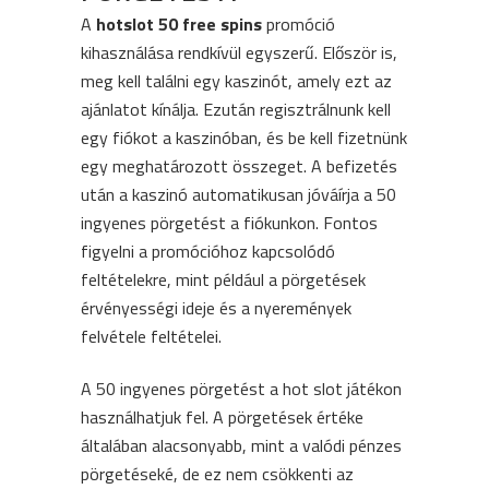
A
hotslot 50 free spins
promóció
kihasználása rendkívül egyszerű. Először is,
meg kell találni egy kaszinót, amely ezt az
ajánlatot kínálja. Ezután regisztrálnunk kell
egy fiókot a kaszinóban, és be kell fizetnünk
egy meghatározott összeget. A befizetés
után a kaszinó automatikusan jóváírja a 50
ingyenes pörgetést a fiókunkon. Fontos
figyelni a promócióhoz kapcsolódó
feltételekre, mint például a pörgetések
érvényességi ideje és a nyeremények
felvétele feltételei.
A 50 ingyenes pörgetést a hot slot játékon
használhatjuk fel. A pörgetések értéke
általában alacsonyabb, mint a valódi pénzes
pörgetéseké, de ez nem csökkenti az