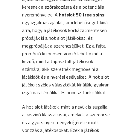
keresnek a szórakozásra és a potenciális
nyereményekre. A
hotslot 50 free spins
egy izgalmas ajánlat, ami lehetőséget kínál
arra, hogy a játékosok kockázatmentesen
próbálják ki a hot slot játékokat, és
megpróbálják a szerencséjüket. Ez a fajta
promóció különösen vonzó lehet mind a
kezdő, mind a tapasztalt játékosok
számára, akik szeretnék megnövelni a
játékidőt és a nyerési esélyeiket. A hot slot
játékok széles választékát kínálják, gyakran
izgalmas témákkal és bónusz funkciókkal.
A hot slot játékok, mint a nevük is sugallja,
a kaszinó klasszikusai, amelyek a szerencse
és a gyors nyeremények ígérete miatt
vonzzák a játékosokat. Ezek a játékok