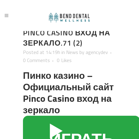
12 JAN
–
ОФИЦИАЛЬНЫЙ САЙТ
PINCO CASINO ВХОД НА
ЗЕРКАЛО.71 (2)
Posted at 14:19h
in
News
by
agencydev
0 Comments
0
Likes
Пинко казино –
Официальный сайт
Pinco Casino вход на
зеркало
▶️