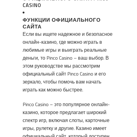
CASINO
ФУНКЦИИ ОФИЦИАЛЬНОГО
САЙТА
Если вы ищете надежное и безопасное
онлайн-казино, где можно играть в
любимые игры и выиграть реальные
деньги, то Pinco Casino – ваш выбор. В
этом руководстве мы рассмотрим
официальный сайт Pinco Casino и его
зеркало, чтобы помочь вам начать
играть как можно быстрее.
Pinco Casino – это популярное онлайн-
казино, которое предлагает широкий
спектр игр, включая слоты, карточные
игры, рулетку и другие. Казино имеет
официальный сайт, который доступен