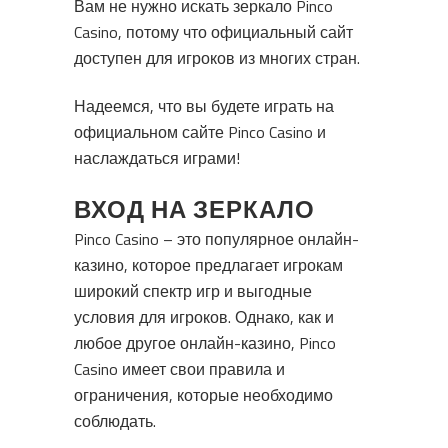
Вам не нужно искать зеркало Pinco
Casino, потому что официальный сайт
доступен для игроков из многих стран.
Надеемся, что вы будете играть на
официальном сайте Pinco Casino и
наслаждаться играми!
ВХОД НА ЗЕРКАЛО
Pinco Casino – это популярное онлайн-
казино, которое предлагает игрокам
широкий спектр игр и выгодные
условия для игроков. Однако, как и
любое другое онлайн-казино, Pinco
Casino имеет свои правила и
ограничения, которые необходимо
соблюдать.