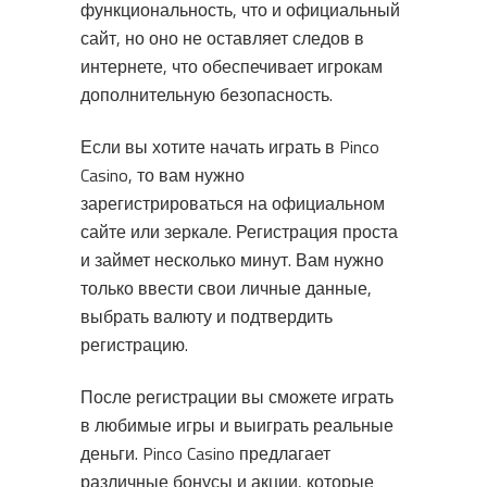
функциональность, что и официальный
сайт, но оно не оставляет следов в
интернете, что обеспечивает игрокам
дополнительную безопасность.
Если вы хотите начать играть в Pinco
Casino, то вам нужно
зарегистрироваться на официальном
сайте или зеркале. Регистрация проста
и займет несколько минут. Вам нужно
только ввести свои личные данные,
выбрать валюту и подтвердить
регистрацию.
После регистрации вы сможете играть
в любимые игры и выиграть реальные
деньги. Pinco Casino предлагает
различные бонусы и акции, которые