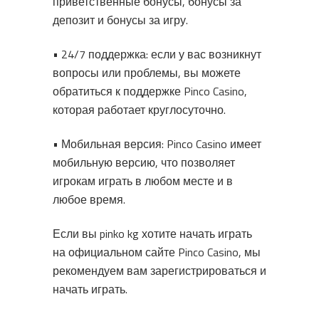
приветственные бонусы, бонусы за
депозит и бонусы за игру.
• 24/7 поддержка: если у вас возникнут
вопросы или проблемы, вы можете
обратиться к поддержке Pinco Casino,
которая работает круглосуточно.
• Мобильная версия: Pinco Casino имеет
мобильную версию, что позволяет
игрокам играть в любом месте и в
любое время.
Если вы
pinko kg
хотите начать играть
на официальном сайте Pinco Casino, мы
рекомендуем вам зарегистрироваться и
начать играть.