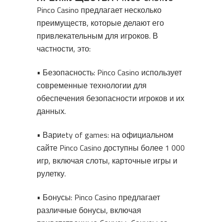
Pinco Casino предлагает несколько
преимуществ, которые делают его
привлекательным для игроков. В
частности, это:
• Безопасность: Pinco Casino использует
современные технологии для
обеспечения безопасности игроков и их
данных.
• Вариety of games: на официальном
сайте Pinco Casino доступны более 1 000
игр, включая слоты, карточные игры и
рулетку.
• Бонусы: Pinco Casino предлагает
различные бонусы, включая