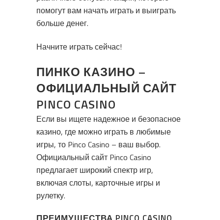
помогут вам начать играть и выиграть
больше денег.
Начните играть сейчас!
ПИНКО КАЗИНО –
ОФИЦИАЛЬНЫЙ САЙТ
PINCO CASINO
Если вы ищете надежное и безопасное
казино, где можно играть в любимые
игры, то Pinco Casino – ваш выбор.
Официальный сайт Pinco Casino
предлагает широкий спектр игр,
включая слоты, карточные игры и
рулетку.
ПРЕИМУЩЕСТВА PINCO CASINO