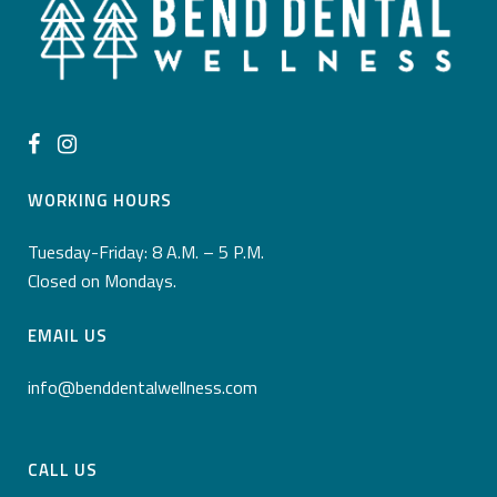
WORKING HOURS
Tuesday-Friday: 8 A.M. – 5 P.M.
Closed on Mondays.
EMAIL US
info@benddentalwellness.com
CALL US