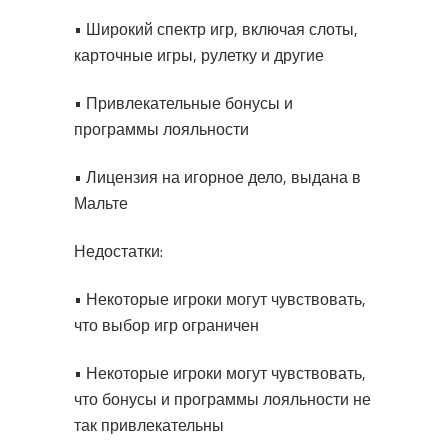
• Широкий спектр игр, включая слоты,
карточные игры, рулетку и другие
• Привлекательные бонусы и
программы лояльности
• Лицензия на игорное дело, выдана в
Мальте
Недостатки:
• Некоторые игроки могут чувствовать,
что выбор игр ограничен
• Некоторые игроки могут чувствовать,
что бонусы и программы лояльности не
так привлекательны