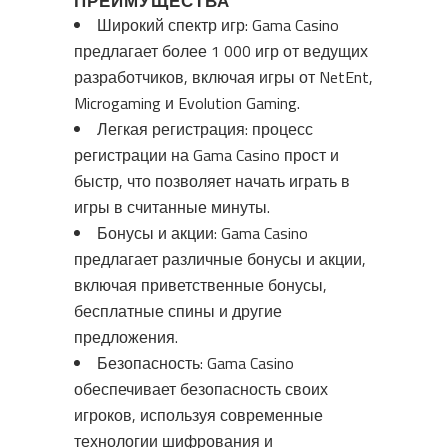
ПРЕИМУЩЕСТВА
Широкий спектр игр: Gama Casino
предлагает более 1 000 игр от ведущих
разработчиков, включая игры от NetEnt,
Microgaming и Evolution Gaming.
Легкая регистрация: процесс
регистрации на Gama Casino прост и
быстр, что позволяет начать играть в
игры в считанные минуты.
Бонусы и акции: Gama Casino
предлагает различные бонусы и акции,
включая приветственные бонусы,
бесплатные спины и другие
предложения.
Безопасность: Gama Casino
обеспечивает безопасность своих
игроков, используя современные
технологии шифрования и