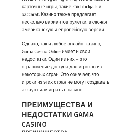
карточные игры, такие как blackjack и
baccarat. Казино также предлагает
несколько вариантов рулетки, включая
американскую и европейскую версии.
Однако, как и любое онлайн-казино,
Gama Casino Online имеет и свои
недостатки. Один из них – это
ограничение доступа для игроков из
некоторых стран. Это означает, что
игроки из этих стран не могут создавать
аккаунт или играть в казино.
ПРЕИМУЩЕСТВА И
НЕДОСТАТКИ GAMA
CASINO