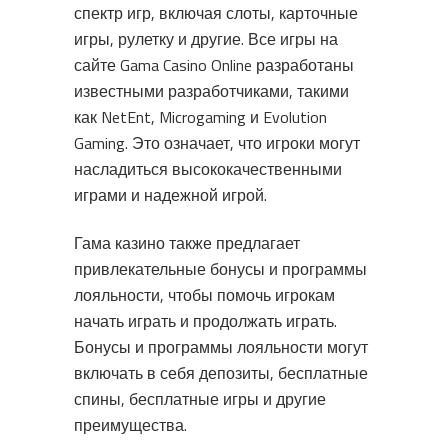
спектр игр, включая слоты, карточные
игры, рулетку и другие. Все игры на
сайте Gama Casino Online разработаны
известными разработчиками, такими
как NetEnt, Microgaming и Evolution
Gaming. Это означает, что игроки могут
насладиться высококачественными
играми и надежной игрой.
Гама казино также предлагает
привлекательные бонусы и программы
лояльности, чтобы помочь игрокам
начать играть и продолжать играть.
Бонусы и программы лояльности могут
включать в себя депозиты, бесплатные
спины, бесплатные игры и другие
преимущества.