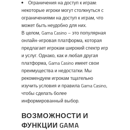
Ограничения на доступ к играм:
некоторые игроки могут столкнуться с
ограничениями на доступ к играм, что
может быть неудобно для них.
В целом, Gama Casino – это популярная
онлайн-игровая платформа, которая
предлагает игрокам широкий спектр игр
и услуг. Однако, как и любая другая
платформа, Gama Casino имеет свои
преимущества и недостатки. Мы
рекомендуем игрокам тщательно
изучить условия и правила Gama Casino,
чтобы сделать более
информированный выбор.
ВОЗМОЖНОСТИ И
ФУНКЦИИ GAMA