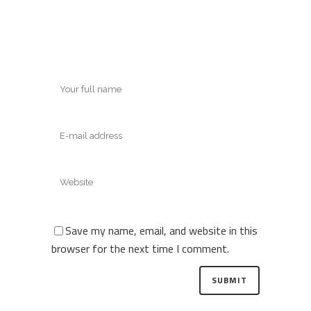
Save my name, email, and website in this
browser for the next time I comment.