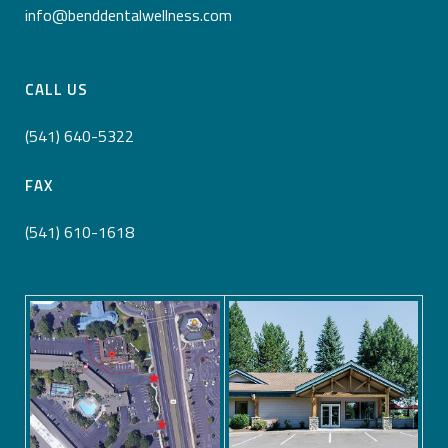
info@benddentalwellness.com
CALL US
(541) 640-5322
FAX
(541) 610-1618