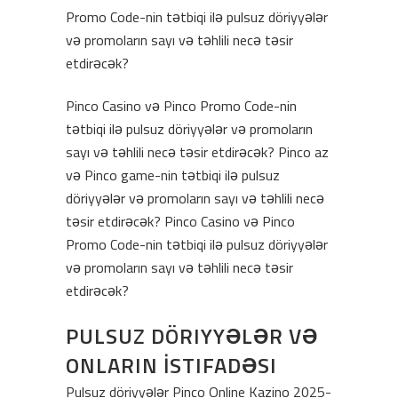
Promo Code-nin tətbiqi ilə pulsuz döriyyələr
və promoların sayı və təhlili necə təsir
etdirəcək?
Pinco Casino və Pinco Promo Code-nin
tətbiqi ilə pulsuz döriyyələr və promoların
sayı və təhlili necə təsir etdirəcək? Pinco az
və Pinco game-nin tətbiqi ilə pulsuz
döriyyələr və promoların sayı və təhlili necə
təsir etdirəcək? Pinco Casino və Pinco
Promo Code-nin tətbiqi ilə pulsuz döriyyələr
və promoların sayı və təhlili necə təsir
etdirəcək?
PULSUZ DÖRIYYƏLƏR VƏ
ONLARIN İSTIFADƏSI
Pulsuz döriyyələr Pinco Online Kazino 2025-