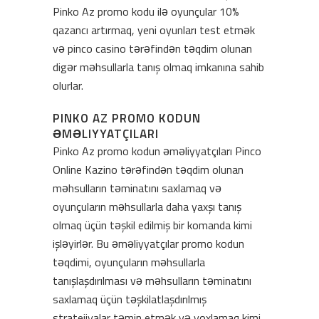
Pinko Az promo kodu ilə oyunçular 10%
qazancı artırmaq, yeni oyunları test etmək
və pinco casino tərəfindən təqdim olunan
digər məhsullarla tanış olmaq imkanına sahib
olurlar.
PINKO AZ PROMO KODUN
ƏMƏLIYYATÇILARI
Pinko Az promo kodun əməliyyatçıları Pinco
Online Kazino tərəfindən təqdim olunan
məhsulların təminatını saxlamaq və
oyunçuların məhsullarla daha yaxşı tanış
olmaq üçün təşkil edilmiş bir komanda kimi
işləyirlər. Bu əməliyyatçılar promo kodun
təqdimi, oyunçuların məhsullarla
tanışlaşdırılması və məhsulların təminatını
saxlamaq üçün təşkilatlaşdırılmış
stratejiyalar təmin etmək və yoxlamaq kimi