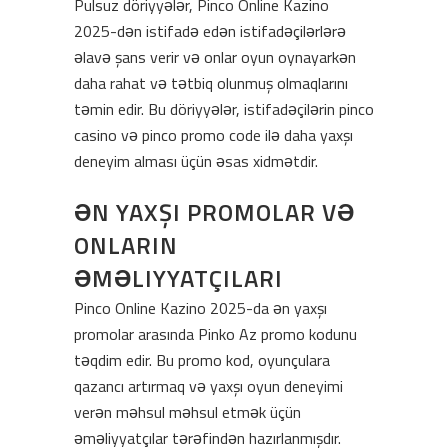
Pulsuz döriyyələr, Pinco Online Kazino
2025-dən istifadə edən istifadəçilərlərə
əlavə şans verir və onlar oyun oynayarkən
daha rahat və tətbiq olunmuş olmaqlarını
təmin edir. Bu döriyyələr, istifadəçilərin pinco
casino və pinco promo code ilə daha yaxşı
deneyim alması üçün əsas xidmətdir.
ƏN YAXŞI PROMOLAR VƏ
ONLARIN
ƏMƏLIYYATÇILARI
Pinco Online Kazino 2025-da ən yaxşı
promolar arasında Pinko Az promo kodunu
təqdim edir. Bu promo kod, oyunçulara
qazancı artırmaq və yaxşı oyun deneyimi
verən məhsul məhsul etmək üçün
əməliyyatçılar tərəfindən hazırlanmışdır.