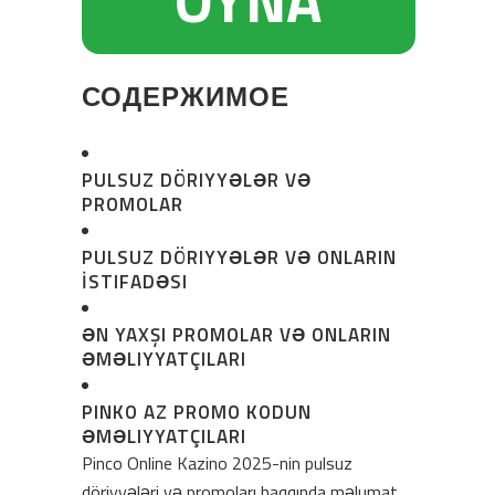
OYNA
СОДЕРЖИМОЕ
PULSUZ DÖRIYYƏLƏR VƏ
PROMOLAR
PULSUZ DÖRIYYƏLƏR VƏ ONLARIN
İSTIFADƏSI
ƏN YAXŞI PROMOLAR VƏ ONLARIN
ƏMƏLIYYATÇILARI
PINKO AZ PROMO KODUN
ƏMƏLIYYATÇILARI
Pinco Online Kazino 2025-nin pulsuz
döriyyələri və promoları haqqında məlumat