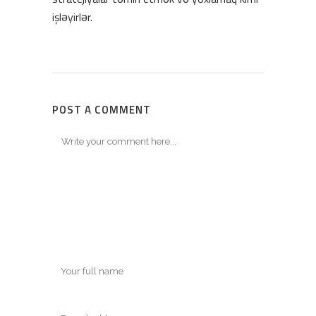
işləyirlər.
POST A COMMENT