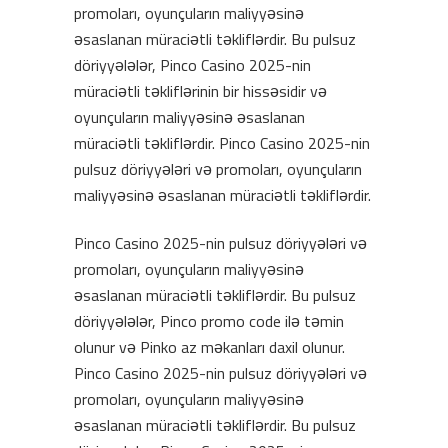
promoları, oyunçuların maliyyəsinə
əsaslanan müraciətli təkliflərdir. Bu pulsuz
döriyyələlər, Pinco Casino 2025-nin
müraciətli təkliflərinin bir hissəsidir və
oyunçuların maliyyəsinə əsaslanan
müraciətli təkliflərdir. Pinco Casino 2025-nin
pulsuz döriyyələri və promoları, oyunçuların
maliyyəsinə əsaslanan müraciətli təkliflərdir.
Pinco Casino 2025-nin pulsuz döriyyələri və
promoları, oyunçuların maliyyəsinə
əsaslanan müraciətli təkliflərdir. Bu pulsuz
döriyyələlər, Pinco promo code ilə təmin
olunur və Pinko az məkanları daxil olunur.
Pinco Casino 2025-nin pulsuz döriyyələri və
promoları, oyunçuların maliyyəsinə
əsaslanan müraciətli təkliflərdir. Bu pulsuz