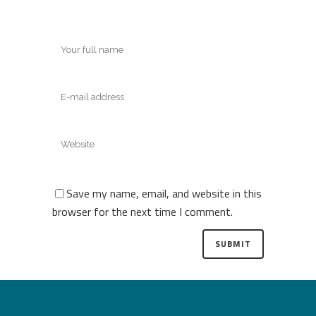
Save my name, email, and website in this
browser for the next time I comment.