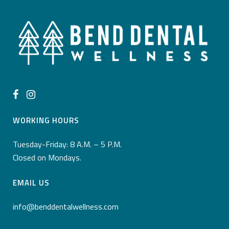
WORKING HOURS
Tuesday-Friday: 8 A.M. – 5 P.M.
Closed on Mondays.
EMAIL US
info@benddentalwellness.com