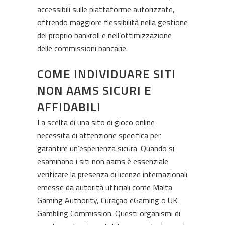
accessibili sulle piattaforme autorizzate,
offrendo maggiore flessibilità nella gestione
del proprio bankroll e nell’ottimizzazione
delle commissioni bancarie.
COME INDIVIDUARE SITI
NON AAMS SICURI E
AFFIDABILI
La scelta di una sito di gioco online
necessita di attenzione specifica per
garantire un’esperienza sicura. Quando si
esaminano i siti non aams è essenziale
verificare la presenza di licenze internazionali
emesse da autorità ufficiali come Malta
Gaming Authority, Curaçao eGaming o UK
Gambling Commission. Questi organismi di