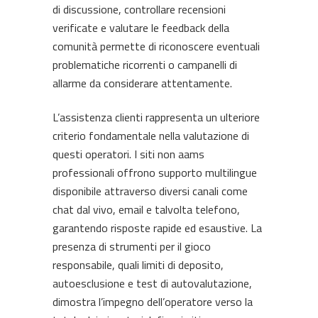
di discussione, controllare recensioni
verificate e valutare le feedback della
comunità permette di riconoscere eventuali
problematiche ricorrenti o campanelli di
allarme da considerare attentamente.
L’assistenza clienti rappresenta un ulteriore
criterio fondamentale nella valutazione di
questi operatori. I siti non aams
professionali offrono supporto multilingue
disponibile attraverso diversi canali come
chat dal vivo, email e talvolta telefono,
garantendo risposte rapide ed esaustive. La
presenza di strumenti per il gioco
responsabile, quali limiti di deposito,
autoesclusione e test di autovalutazione,
dimostra l’impegno dell’operatore verso la