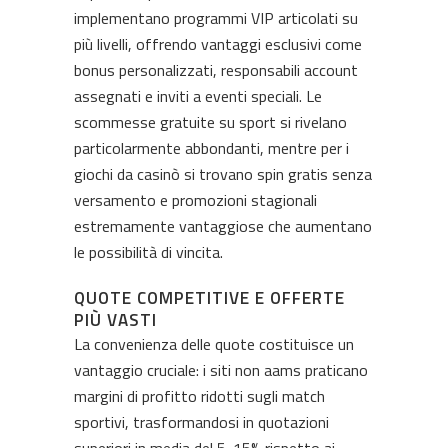
implementano programmi VIP articolati su
più livelli, offrendo vantaggi esclusivi come
bonus personalizzati, responsabili account
assegnati e inviti a eventi speciali. Le
scommesse gratuite su sport si rivelano
particolarmente abbondanti, mentre per i
giochi da casinò si trovano spin gratis senza
versamento e promozioni stagionali
estremamente vantaggiose che aumentano
le possibilità di vincita.
QUOTE COMPETITIVE E OFFERTE
PIÙ VASTI
La convenienza delle quote costituisce un
vantaggio cruciale: i siti non aams praticano
margini di profitto ridotti sugli match
sportivi, trasformandosi in quotazioni