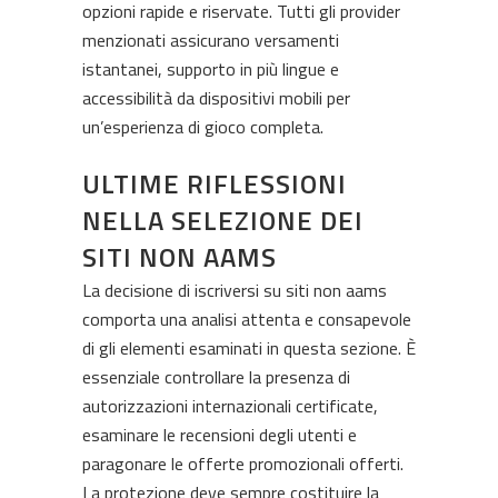
opzioni rapide e riservate. Tutti gli provider
menzionati assicurano versamenti
istantanei, supporto in più lingue e
accessibilità da dispositivi mobili per
un’esperienza di gioco completa.
ULTIME RIFLESSIONI
NELLA SELEZIONE DEI
SITI NON AAMS
La decisione di iscriversi su siti non aams
comporta una analisi attenta e consapevole
di gli elementi esaminati in questa sezione. È
essenziale controllare la presenza di
autorizzazioni internazionali certificate,
esaminare le recensioni degli utenti e
paragonare le offerte promozionali offerti.
La protezione deve sempre costituire la