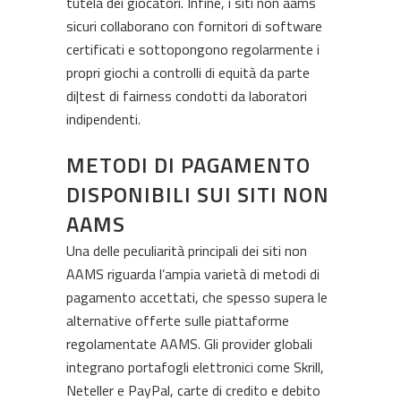
tutela dei giocatori. Infine, i siti non aams
sicuri collaborano con fornitori di software
certificati e sottopongono regolarmente i
propri giochi a controlli di equità da parte
di|test di fairness condotti da laboratori
indipendenti.
METODI DI PAGAMENTO
DISPONIBILI SUI SITI NON
AAMS
Una delle peculiarità principali dei siti non
AAMS riguarda l’ampia varietà di metodi di
pagamento accettati, che spesso supera le
alternative offerte sulle piattaforme
regolamentate AAMS. Gli provider globali
integrano portafogli elettronici come Skrill,
Neteller e PayPal, carte di credito e debito