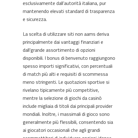
esclusivamente dall’autorità italiana, pur
mantenendo elevati standard di trasparenza
e sicurezza.
La scelta di utilizzare siti non aams deriva
principalmente dai vantaggi finanziari e
dall’grande assortimento di opzioni
disponibili. I bonus di benvenuto raggiungono
spesso importi significativi, con percentuali
di match più alti e requisiti di scommessa
meno stringenti. Le quotazioni sportive si
rivelano tipicamente più competitive,
mentre la selezione di giochi da casinò
include migliaia di titoli dai principali provider
mondiali. Inoltre, i massimali di gioco sono
generalmente più flessibili, consentendo sia
ai giocatori occasionali che agli grandi