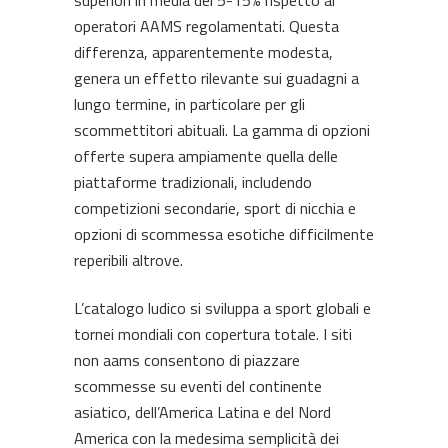
superiori in media del 5-15% rispetto ai
operatori AAMS regolamentati. Questa
differenza, apparentemente modesta,
genera un effetto rilevante sui guadagni a
lungo termine, in particolare per gli
scommettitori abituali. La gamma di opzioni
offerte supera ampiamente quella delle
piattaforme tradizionali, includendo
competizioni secondarie, sport di nicchia e
opzioni di scommessa esotiche difficilmente
reperibili altrove.
L’catalogo ludico si sviluppa a sport globali e
tornei mondiali con copertura totale. I siti
non aams consentono di piazzare
scommesse su eventi del continente
asiatico, dell’America Latina e del Nord
America con la medesima semplicità dei