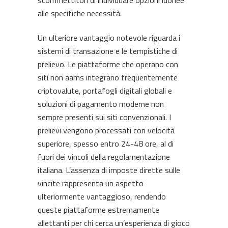
scommettitori di individuare opzioni idonee
alle specifiche necessità.
Un ulteriore vantaggio notevole riguarda i
sistemi di transazione e le tempistiche di
prelievo. Le piattaforme che operano con
siti non aams integrano frequentemente
criptovalute, portafogli digitali globali e
soluzioni di pagamento moderne non
sempre presenti sui siti convenzionali. I
prelievi vengono processati con velocità
superiore, spesso entro 24-48 ore, al di
fuori dei vincoli della regolamentazione
italiana. L’assenza di imposte dirette sulle
vincite rappresenta un aspetto
ulteriormente vantaggioso, rendendo
queste piattaforme estremamente
allettanti per chi cerca un’esperienza di gioco