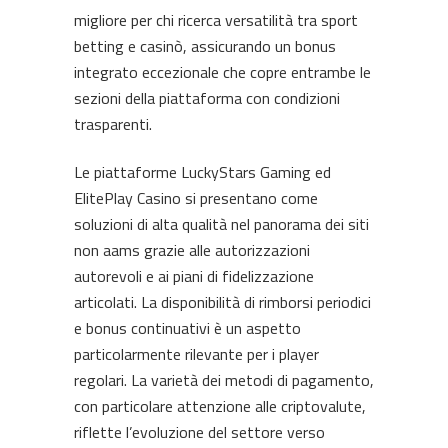
migliore per chi ricerca versatilità tra sport
betting e casinò, assicurando un bonus
integrato eccezionale che copre entrambe le
sezioni della piattaforma con condizioni
trasparenti.
Le piattaforme LuckyStars Gaming ed
ElitePlay Casino si presentano come
soluzioni di alta qualità nel panorama dei siti
non aams grazie alle autorizzazioni
autorevoli e ai piani di fidelizzazione
articolati. La disponibilità di rimborsi periodici
e bonus continuativi è un aspetto
particolarmente rilevante per i player
regolari. La varietà dei metodi di pagamento,
con particolare attenzione alle criptovalute,
riflette l’evoluzione del settore verso