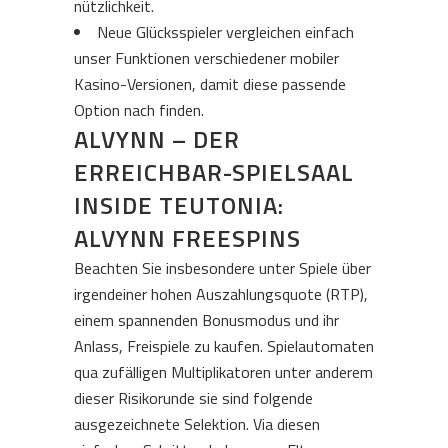
nützlichkeit.
Neue Glücksspieler vergleichen einfach
unser Funktionen verschiedener mobiler
Kasino-Versionen, damit diese passende
Option nach finden.
ALVYNN – DER
ERREICHBAR-SPIELSAAL
INSIDE TEUTONIA:
ALVYNN FREESPINS
Beachten Sie insbesondere unter Spiele über
irgendeiner hohen Auszahlungsquote (RTP),
einem spannenden Bonusmodus und ihr
Anlass, Freispiele zu kaufen. Spielautomaten
qua zufälligen Multiplikatoren unter anderem
dieser Risikorunde sie sind folgende
ausgezeichnete Selektion. Via diesen