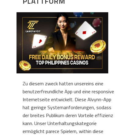
PLATTFORM
Zu diesem zweck hatten unsereins eine
benutzerfreundliche App und eine responsive
Internetseite entwickelt. Diese Alvynn-App
hat geringe Systemanforderungen, sodass
der breites Publikum deren Vorteile effizienz
kann. Unser Unterhaltungskategorie
ermöglicht parece Spielern, within diese