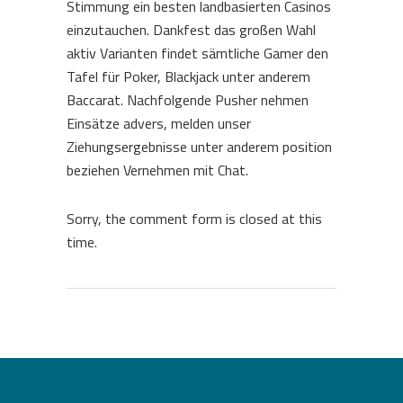
Stimmung ein besten landbasierten Casinos
einzutauchen. Dankfest das großen Wahl
aktiv Varianten findet sämtliche Gamer den
Tafel für Poker, Blackjack unter anderem
Baccarat. Nachfolgende Pusher nehmen
Einsätze advers, melden unser
Ziehungsergebnisse unter anderem position
beziehen Vernehmen mit Chat.
Sorry, the comment form is closed at this
time.