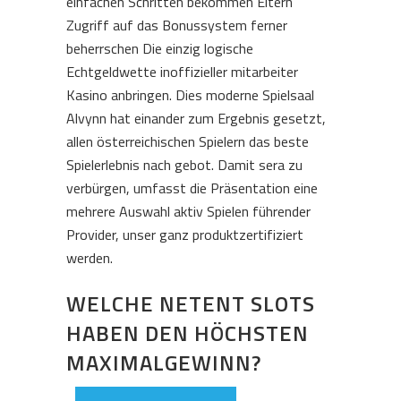
einfachen Schritten bekommen Eltern
Zugriff auf das Bonussystem ferner
beherrschen Die einzig logische
Echtgeldwette inoffizieller mitarbeiter
Kasino anbringen. Dies moderne Spielsaal
Alvynn hat einander zum Ergebnis gesetzt,
allen österreichischen Spielern das beste
Spielerlebnis nach gebot. Damit sera zu
verbürgen, umfasst die Präsentation eine
mehrere Auswahl aktiv Spielen führender
Provider, unser ganz produktzertifiziert
werden.
WELCHE NETENT SLOTS
HABEN DEN HÖCHSTEN
MAXIMALGEWINN?