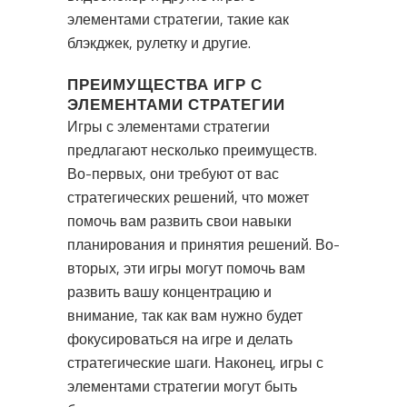
элементами стратегии, такие как
блэкджек, рулетку и другие.
ПРЕИМУЩЕСТВА ИГР С
ЭЛЕМЕНТАМИ СТРАТЕГИИ
Игры с элементами стратегии
предлагают несколько преимуществ.
Во-первых, они требуют от вас
стратегических решений, что может
помочь вам развить свои навыки
планирования и принятия решений. Во-
вторых, эти игры могут помочь вам
развить вашу концентрацию и
внимание, так как вам нужно будет
фокусироваться на игре и делать
стратегические шаги. Наконец, игры с
элементами стратегии могут быть