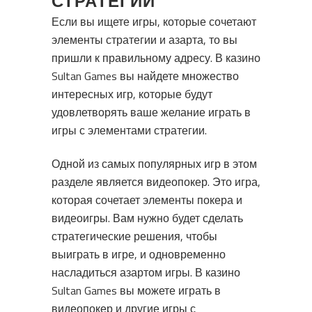
СТРАТЕГИИ
Если вы ищете игры, которые сочетают
элементы стратегии и азарта, то вы
пришли к правильному адресу. В казино
Sultan Games вы найдете множество
интересных игр, которые будут
удовлетворять ваше желание играть в
игры с элементами стратегии.
Одной из самых популярных игр в этом
разделе является видеопокер. Это игра,
которая сочетает элементы покера и
видеоигры. Вам нужно будет сделать
стратегические решения, чтобы
выиграть в игре, и одновременно
насладиться азартом игры. В казино
Sultan Games вы можете играть в
видеопокер и другие игры с