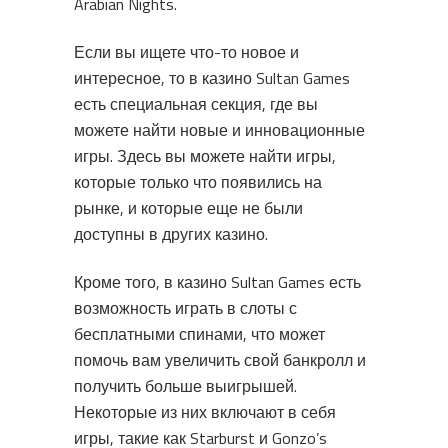
Arabian Nights.
Если вы ищете что-то новое и
интересное, то в казино Sultan Games
есть специальная секция, где вы
можете найти новые и инновационные
игры. Здесь вы можете найти игры,
которые только что появились на
рынке, и которые еще не были
доступны в других казино.
Кроме того, в казино Sultan Games есть
возможность играть в слоты с
бесплатными спинами, что может
помочь вам увеличить свой банкролл и
получить больше выигрышей.
Некоторые из них включают в себя
игры, такие как Starburst и Gonzo’s