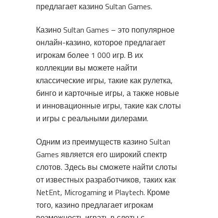
предлагает казино Sultan Games.
Казино Sultan Games – это популярное
онлайн-казино, которое предлагает
игрокам более 1 000 игр. В их
коллекции вы можете найти
классические игры, такие как рулетка,
бинго и карточные игры, а также новые
и инновационные игры, такие как слоты
и игры с реальными дилерами.
Одним из преимуществ казино Sultan
Games является его широкий спектр
слотов. Здесь вы сможете найти слоты
от известных разработчиков, таких как
NetEnt, Microgaming и Playtech. Кроме
того, казино предлагает игрокам
возможность играть в слоты с