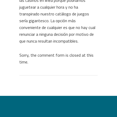
las casinos en línea porque podrí­amos
juguetear a cualquier hora y no ha
transpirado nuestro catálogo de juegos
serí­a gigantesco. La opción más
conveniente de cualquier es que no hay cual
renunciar a ninguna decisión por motivo de
que nunca resultan incompatibles.
Sorry, the comment form is closed at this
time.