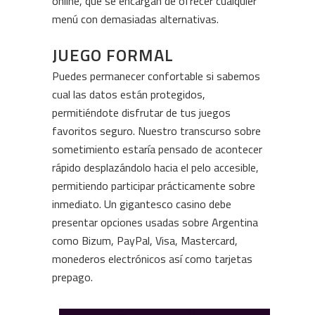
online, que se encargan de ofrecer cualquier
menú con demasiadas alternativas.
JUEGO FORMAL
Puedes permanecer confortable si sabemos
cual las datos están protegidos,
permitiéndote disfrutar de tus juegos
favoritos seguro. Nuestro transcurso sobre
sometimiento estaría pensado de acontecer
rápido desplazándolo hacia el pelo accesible,
permitiendo participar prácticamente sobre
inmediato. Un gigantesco casino debe
presentar opciones usadas sobre Argentina
como Bizum, PayPal, Visa, Mastercard,
monederos electrónicos así­ como tarjetas
prepago.