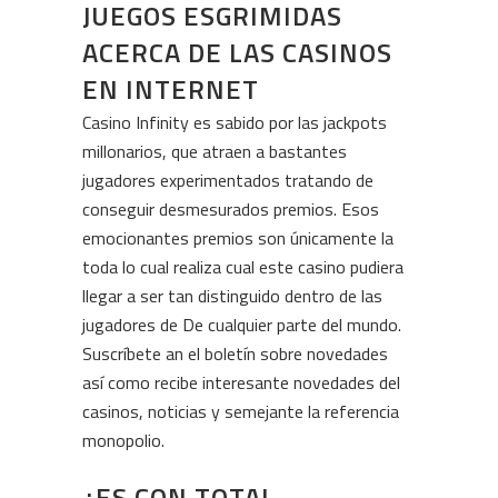
JUEGOS ESGRIMIDAS
ACERCA DE LAS CASINOS
EN INTERNET
Casino Infinity es sabido por las jackpots
millonarios, que atraen a bastantes
jugadores experimentados tratando de
conseguir desmesurados premios. Esos
emocionantes premios son únicamente la
toda lo cual realiza cual este casino pudiera
llegar a ser tan distinguido dentro de las
jugadores de De cualquier parte del mundo.
Suscríbete an el boletín sobre novedades
así­ como recibe interesante novedades del
casinos, noticias y semejante la referencia
monopolio.
¿ES CON TOTAL