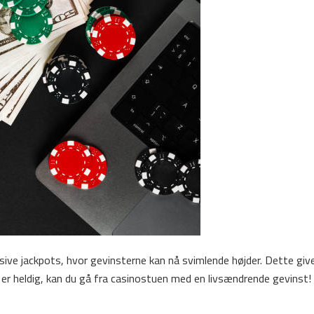
ive jackpots, hvor gevinsterne kan nå svimlende højder. Dette giver
u er heldig, kan du gå fra casinostuen med en livsændrende gevinst!