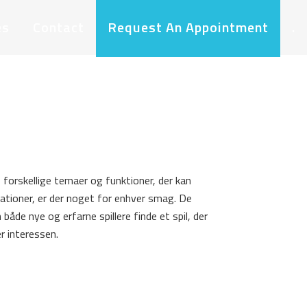
es
Contact
Request An Appointment
.
 forskellige temaer og funktioner, der kan
mationer, er der noget for enhver smag. De
åde nye og erfarne spillere finde et spil, der
er interessen.