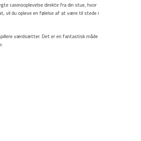
ægte casinooplevelse direkte fra din stue, hvor
t, vil du opleve en følelse af at være til stede i
spillere værdsætter. Det er en fantastisk måde
r.