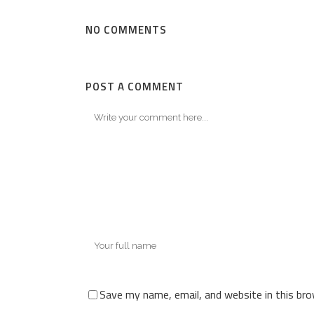
NO COMMENTS
POST A COMMENT
Save my name, email, and website in this br