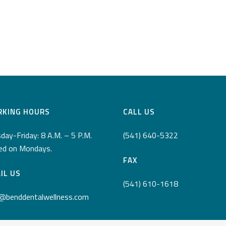
KING HOURS
CALL US
day-Friday: 8 A.M. – 5 P.M.
(541) 640-5322
ed on Mondays.
FAX
IL US
(541) 610-1618
@benddentalwellness.com