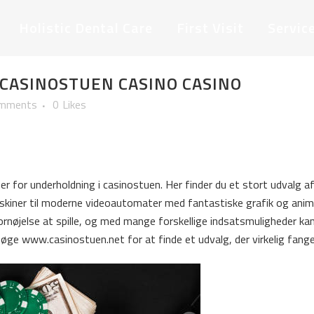
Holistic Dental Care
First Visit
Servic
I CASINOSTUEN CASINO CASINO
omments
0
Likes
 for underholdning i casinostuen. Her finder du et stort udvalg af
gtmaskiner til moderne videoautomater med fantastiske grafik og ani
nøjelse at spille, og med mange forskellige indsatsmuligheder kan b
esøge
www.casinostuen.net
for at finde et udvalg, der virkelig fang