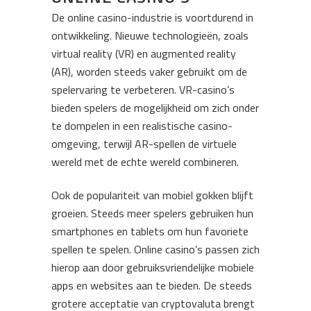
De online casino-industrie is voortdurend in
ontwikkeling. Nieuwe technologieën, zoals
virtual reality (VR) en augmented reality
(AR), worden steeds vaker gebruikt om de
spelervaring te verbeteren. VR-casino’s
bieden spelers de mogelijkheid om zich onder
te dompelen in een realistische casino-
omgeving, terwijl AR-spellen de virtuele
wereld met de echte wereld combineren.
Ook de populariteit van mobiel gokken blijft
groeien. Steeds meer spelers gebruiken hun
smartphones en tablets om hun favoriete
spellen te spelen. Online casino’s passen zich
hierop aan door gebruiksvriendelijke mobiele
apps en websites aan te bieden. De steeds
grotere acceptatie van cryptovaluta brengt