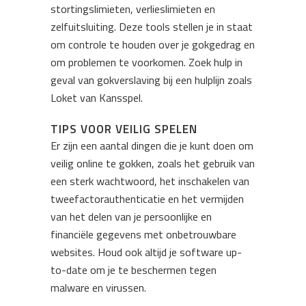
stortingslimieten, verlieslimieten en
zelfuitsluiting. Deze tools stellen je in staat
om controle te houden over je gokgedrag en
om problemen te voorkomen. Zoek hulp in
geval van gokverslaving bij een hulplijn zoals
Loket van Kansspel.
TIPS VOOR VEILIG SPELEN
Er zijn een aantal dingen die je kunt doen om
veilig online te gokken, zoals het gebruik van
een sterk wachtwoord, het inschakelen van
tweefactorauthenticatie en het vermijden
van het delen van je persoonlijke en
financiële gegevens met onbetrouwbare
websites. Houd ook altijd je software up-
to-date om je te beschermen tegen
malware en virussen.