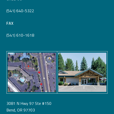
(541) 640-5322
FAX
(541) 610-1618
3081 N Hwy 97 Ste #150
Bend, OR 97703