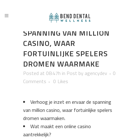
05 FEB
VERHOOG JE
INZET EN ERVAAR DE
SPANNING VAN MILLION
CASINO, WAAR
FORTUINLIJKE SPELERS
DROMEN WAARMAKE
Posted at 08:47h
in
Post
by
agencydev
0
Comments
0
Likes
Verhoog je inzet en ervaar de spanning
van million casino, waar fortuinlijke spelers
dromen waarmaken.
Wat maakt een online casino
aantrekkelijk?