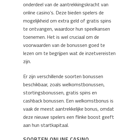
onderdeel van de aantrekkingskracht van
online casino’s. Deze bieden spelers de
mogelijkheid om extra geld of gratis spins
te ontvangen, waardoor hun speelkansen
toenemen. Het is wel cruciaal om de
voorwaarden van de bonussen goed te
lezen om te begrijpen wat de inzetvereisten
zijn.
Er zijn verschillende soorten bonussen
beschikbaar, zoals welkomstbonussen,
stortingsbonussen, gratis spins en
cashback bonussen. Een welkomstbonus is
vaak de meest aantrekkelijke bonus, omdat
deze nieuwe spelers een flinke boost geeft
aan hun startkapitaal.
SOORTEN ONLINE CASINO