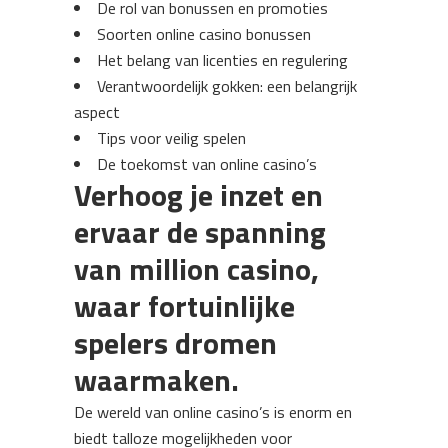
De rol van bonussen en promoties
Soorten online casino bonussen
Het belang van licenties en regulering
Verantwoordelijk gokken: een belangrijk
aspect
Tips voor veilig spelen
De toekomst van online casino’s
Verhoog je inzet en
ervaar de spanning
van million casino,
waar fortuinlijke
spelers dromen
waarmaken.
De wereld van online casino’s is enorm en
biedt talloze mogelijkheden voor