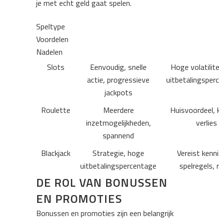
je met echt geld gaat spelen.
Speltype
Voordelen
Nadelen
Slots
Eenvoudig, snelle
Hoge volatilite
actie, progressieve
uitbetalingsper
jackpots
Roulette
Meerdere
Huisvoordeel, 
inzetmogelijkheden,
verlies
spannend
Blackjack
Strategie, hoge
Vereist kenn
uitbetalingspercentage
spelregels, r
DE ROL VAN BONUSSEN
EN PROMOTIES
Bonussen en promoties zijn een belangrijk