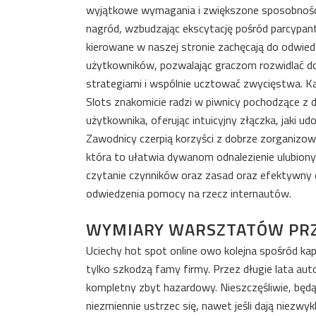
wyjątkowe wymagania i zwiększone sposobnoś
nagród, wzbudzając ekscytację pośród parcypa
kierowane w naszej stronie zachęcają do odwiedz
użytkowników, pozwalając graczom rozwidlać d
strategiami i wspólnie ucztować zwycięstwa. 
Slots znakomicie radzi w piwnicy pochodzące z
użytkownika, oferując intuicyjny złączka, jaki ud
Zawodnicy czerpią korzyści z dobrze zorganizowa
która to ułatwia dywanom odnalezienie ulubio
czytanie czynników oraz zasad oraz efektywny 
odwiedzenia pomocy na rzecz internautów.
WYMIARY WARSZTATÓW PRZ
Uciechy hot spot online owo kolejna spośród ka
tylko szkodzą famy firmy. Przez długie lata au
kompletny zbyt hazardowy. Nieszczęśliwie, będą 
niezmiennie ustrzec się, nawet jeśli dają niezwy