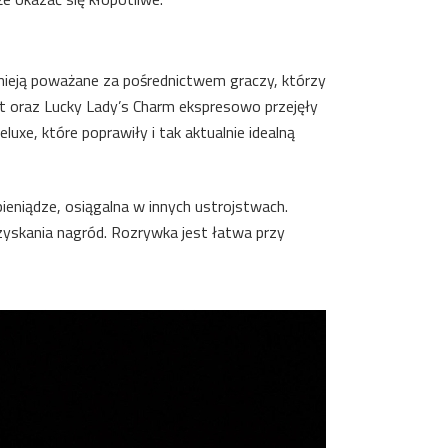
ieją poważane za pośrednictwem graczy, którzy
ot oraz Lucky Lady’s Charm ekspresowo przejęły
xe, które poprawiły i tak aktualnie idealną
ieniądze, osiągalna w innych ustrojstwach.
zyskania nagród. Rozrywka jest łatwa przy