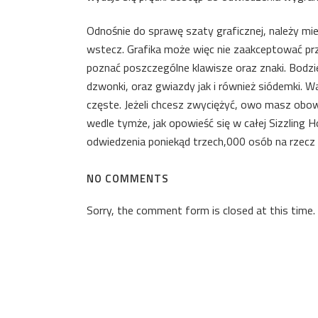
Odnośnie do sprawę szaty graficznej, należy mie
wstecz. Grafika może więc nie zaakceptować przy
poznać poszczególne klawisze oraz znaki. Bodzie
dzwonki, oraz gwiazdy jak i również siódemki. 
częste. Jeżeli chcesz zwyciężyć, owo masz obowi
wedle tymże, jak opowieść się w całej Sizzling
odwiedzenia poniekąd trzech,000 osób na rzecz 
NO COMMENTS
Sorry, the comment form is closed at this time.